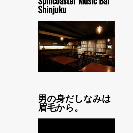
Spincoaster Music Bar
Shinjuku
男の身だしなみは
眉毛から。