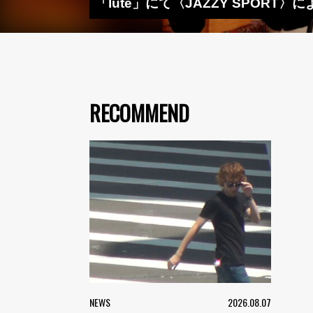
「lute」にて〈JAZZY SPORT〉
RECOMMEND
NEWS
2026.08.07