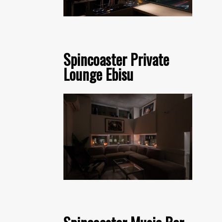
Spincoaster Private
Lounge Ebisu