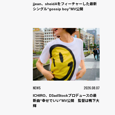
jjean、sheidAをフィーチャーした最新
シングル“gossip boy”MV公開
NEWS
2026.08.07
ICHIRO、D3adStockプロデュースの最
新曲“幸せでいい”MV公開 監督は鴨下大
輝