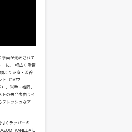
の参画が発表されて
ットーに、 幅広く活躍
年代初頭より東京・渋谷
ト『JAZZ
学）、岩手・盛岡、
ィストの未発表曲ライ
するフレッシュなアー
根付くラッパーの
UMI KANEDAに