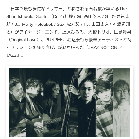
「日本で最も多忙なドラマー」と称される石若駿が率いるThe
Shun Ishiwaka Septet（Dr. 石若駿 / Gt. 西田修大 / Gt. 細井徳太
郎 / Ba. Marty Holoubek / Sax. 松丸契 / Tp. 山田丈造 / P. 渡辺翔
太）がアイナ・ジ・エンド、上原ひろみ、大橋トリオ、田島貴男
（Original Love）、PUNPEE、堀込泰行ら豪華アーティストと特
別セッションを繰り広げ、話題を呼んだ『JAZZ NOT ONLY
JAZZ』。