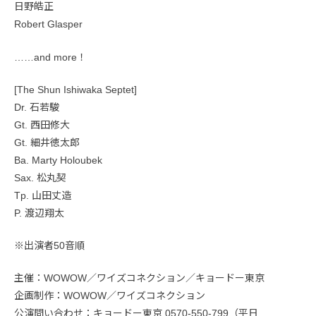
日野皓正
Robert Glasper
……and more！
[The Shun Ishiwaka Septet]
Dr. 石若駿
Gt. 西田修大
Gt. 細井徳太郎
Ba. Marty Holoubek
Sax. 松丸契
Tp. 山田丈造
P. 渡辺翔太
※出演者50音順
主催：WOWOW／ワイズコネクション／キョードー東京
企画制作：WOWOW／ワイズコネクション
公演問い合わせ：キョードー東京 0570-550-799（平日