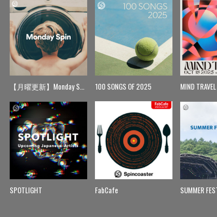
【月曜更新】Monday Spin
100 SONGS OF 2025
MIND TRAVEL
SPOTLIGHT
FabCafe
SUMMER FES