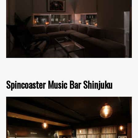
Spincoaster Music Bar Shinjuku