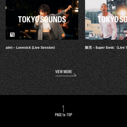
aimi – Lovesick (Live Session）
鋭児 – $uper $onic（Live 
VIEW MORE
PAGE to TOP