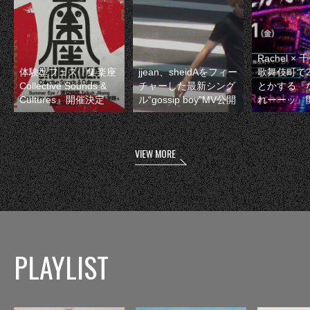
Rachel 
体験型フェス『集楽座
jjean、sheidAをフィー
歌舞伎町で
Collective Sounds &
チャーした最新シング
とかする『
Cultures』開催決定
ル“gossip boy”MV公開
れーーッ』
VIEW MORE
PLAYLIST