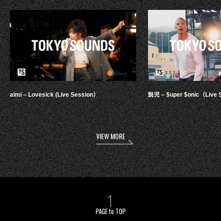
aimi – Lovesick (Live Session）
鋭児 – $uper $onic（Live 
VIEW MORE
PAGE to TOP