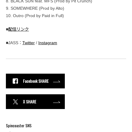
8. BLACK SUN feat. MFS (Prod by Pit Crunch)
9. SOMEWHERE (Prod by Alto)
10. Outro (Prod by Paid in Full)
■
配信リンク
■JASS：
Twitter
/
Instagram
Facebook SHARE
X SHARE
Spincoaster SNS