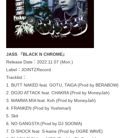
JASS 『BLACK N CHROME』
Release Date：2022.11.07 (Mon.)
Label：JOINTZRecord
Tracklist：
1. BUTT NAKED feat. GOTU, TAiGA (Prod by BERABOW)
2. DOJO ATTACK feat. CHAKRA (Prod by MoneyJah)
3. MAMMA MIA feat. Koh (Prod by MoneyJah)
4. FRANKEN (Prod by Yoshimarl)
5. Skit
6. NO GANGSTA (Prod by DJ SOOMA)
7. D-SHOCK feat. S-kaine (Prod by OGRE WAVE)