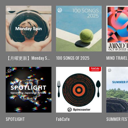
【月曜更新】Monday Spin
100 SONGS OF 2025
MIND TRAVEL
SPOTLIGHT
FabCafe
SUMMER FES