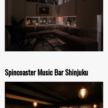
Spincoaster Music Bar Shinjuku