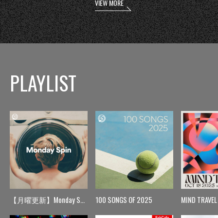
VIEW MORE
PLAYLIST
【月曜更新】Monday Spin
100 SONGS OF 2025
MIND TRAVEL