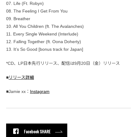
07. Life (Ft. Robyn)
08. The Feeling I Get From You
09. Breather
10. All You Children (ft. The Avalanches)
11. Every Single Weekend (Interlude)
12. Falling Together (ft. Oona Doherty)
13. It’s So Good [bonus track for Japan]
*CD、LP日本先行リリース、配信は9月20日（金）リリース
■
リリース詳細
■Jamie xx：
Instagram
Facebook SHARE