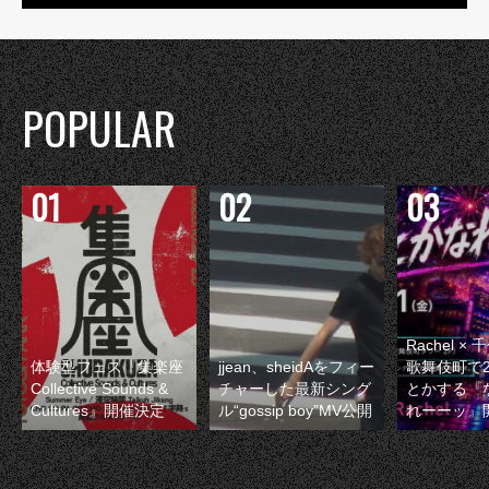
POPULAR
Rachel 
体験型フェス『集楽座
jjean、sheidAをフィー
歌舞伎町で
Collective Sounds &
チャーした最新シング
とかする『
Cultures』開催決定
ル“gossip boy”MV公開
れーーッ』