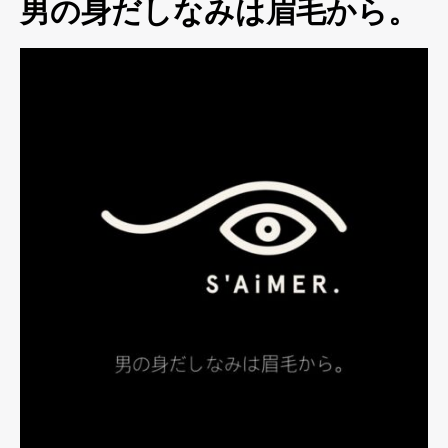
男の身だしなみは眉毛から。