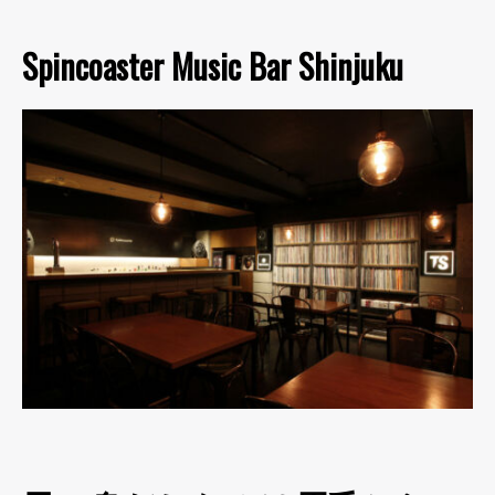
Spincoaster Music Bar Shinjuku