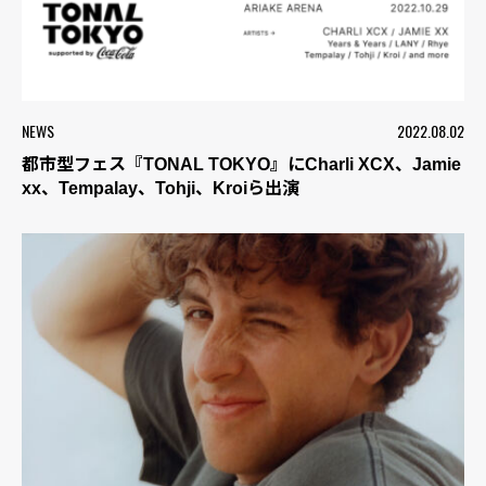
NEWS
2022.08.02
都市型フェス『TONAL TOKYO』にCharli XCX、Jamie
xx、Tempalay、Tohji、Kroiら出演