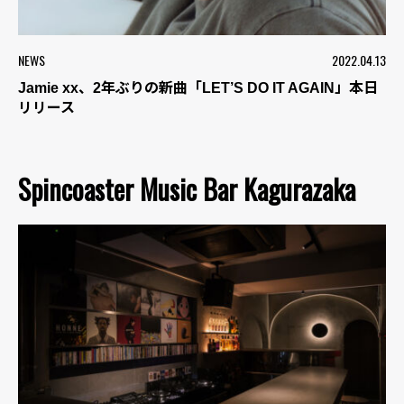
NEWS
2022.04.13
Jamie xx、2年ぶりの新曲「LET’S DO IT AGAIN」本日
リリース
Spincoaster Music Bar Kagurazaka