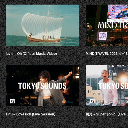
luvis – Oh (Official Music Video)
MIND TRAVEL 2023 
aimi – Lovesick (Live Session）
鋭児 – $uper $onic（Live 