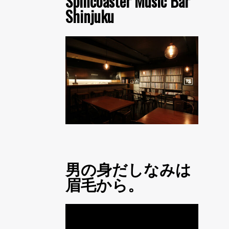
Spincoaster Music Bar
Shinjuku
男の身だしなみは
眉毛から。