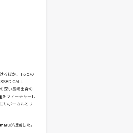
がけるほか、Tioとの
SED CALL
、親交の深い長崎出身の
tt
をフィーチャーし
の甘いボーカルとリ
nmaru
が担当した。