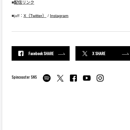
■
配信リンク
■jaff：
X（Twitter）
/
Instagram
Facebook SHARE
X SHARE
Spincoaster SNS