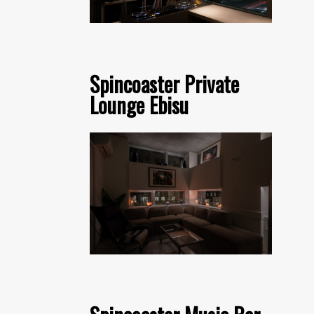
Spincoaster Private
Lounge Ebisu