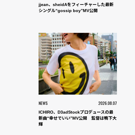
jjean、sheidAをフィーチャーした最新
シングル“gossip boy”MV公開
NEWS
2026.08.07
ICHIRO、D3adStockプロデュースの最
新曲“幸せでいい”MV公開 監督は鴨下大
輝