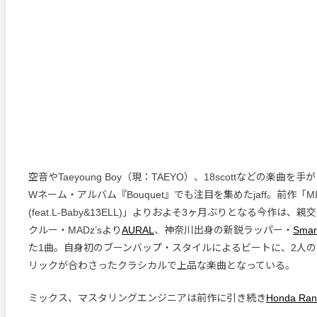
空音やTaeyoung Boy（現：TAEYO）、18scottなどの楽曲を手
Wネーム・アルバム『Bouquet』でも注目を集めたjaff。前作「MIS
(feat.L-Baby&13ELL)」よりおよそ3ヶ月ぶりとなる今作は
クルー・MADz’sより
AURAL
、神奈川出身の新鋭ラッパー・
Smar
た1曲。自身初のブーンバップ・スタイルによるビートに、2人
リックが合わさったクラシカルで上品な楽曲となっている。
ミックス、マスタリングエンジニアは前作に引き続き
Honda Ra