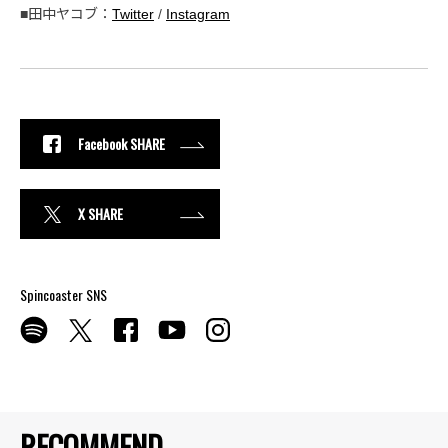
■田中ヤコブ：
Twitter
/
Instagram
Facebook SHARE
X SHARE
Spincoaster SNS
RECOMMEND