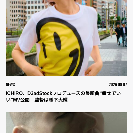
NEWS
2026.08.07
ICHIRO、D3adStockプロデュースの最新曲“幸せでい
い”MV公開 監督は鴨下大輝