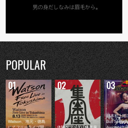
POPULAR
日本初上陸の
Watson、地元・徳島
Bull Symp
にてフリーライブ開
体験型フェス『集楽座
Awichが