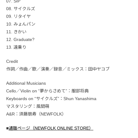
07. SIP
08. サイクルズ
09. リタイヤ
10. みょんパン
11. きかい
12. Graduate?
13. 遠乗り
Credit
作詞／作曲／歌／演奏／録音／ミックス：田中ヤコブ
Additional Musicians
Cello／Violin on “夢からさめて”：服部将典
Keyboards on “サイクルズ”：Shun Yanashima
マスタリング：風間萌
A&R：須藤朋寿（NEWFOLK）
■
通販ページ（NEWFOLK ONLINE STORE）