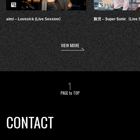
aimi – Lovesick (Live Session）
鋭児 – $uper $onic（Live 
VIEW MORE
PAGE to TOP
CONTACT