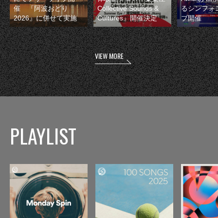
催 『阿波おどり
Collective Sounds &
るシンフォ
2026』に併せて実施
Cultures』開催決定
ブ開催
VIEW MORE
PLAYLIST