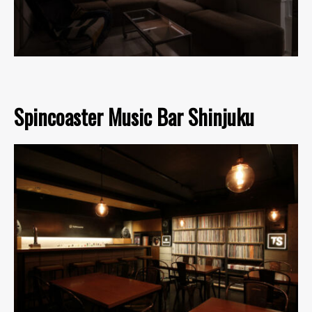
Spincoaster Music Bar Shinjuku