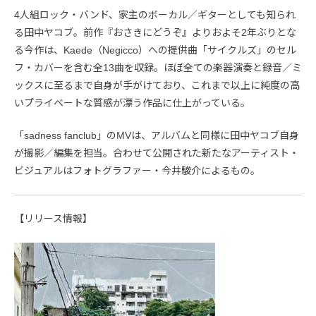
4人組ロック・バンド、家主のボーカル／ギターとしても知られ
る田中ヤコブ。前作『おさきにどうぞ』よりおよそ2年ぶりとな
る今作は、Kaede（Negicco）への提供曲「サイクルズ」のセル
フ・カバーを含む全13曲を収録。ほぼ全ての楽器演奏と録音／ミ
ックスに至るまで自身が手がけており、これまで以上に純度の高
いプライベートな質感が漂う作品に仕上がっている。
「sadness fanclub」のMVは、アルバムと同様に田中ヤコブ自身
が撮影／編集を担当。合わせて公開された新たなアーティスト・
ビジュアルはフォトグラファー・今井駿介によるもの。
【リリース情報】