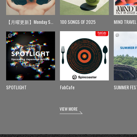
【月曜更新】Monday Spin
100 SONGS OF 2025
MIND TRAVEL
SPOTLIGHT
FabCafe
SUMMER FES
VIEW MORE