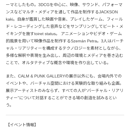
ーマとしたもの。3DCGを中心に、映像、サウンド、パフォーマ
ンスなどマルチ・メディアを通して作品を制作するJACKSON
kaki。自身が鑑賞した映画や音楽、プレイしたゲーム、フィール
ド・レコーディングした音声などをサンプリングしてビート・メ
イキングを施すtoiret status。 アニメーションやビデオ・ゲーム
的風景を用いて映像作品を制作するSzemán Petra。3人はバーチ
ャル・リアリティーを構成するテクノロジーを素材としながら、
多様な解釈や表現を生み出し、周辺の環境とメディアを巻き込む
ことで、オルタナティブな概念や環境を作り出している。
また、CALM & PUNK GALLERYの展示以外にも、会場内外での
イベントや、バーチャル空間における実験的な取り組みも企画。
展示アーティストのみならず、すべての人が“バーチャル・リアリ
ティー”について対話することができる場の創造を試みるとい
う。
【イベント情報】