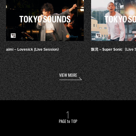
aimi – Lovesick (Live Session）
鋭児 – $uper $onic（Live 
VIEW MORE
PAGE to TOP