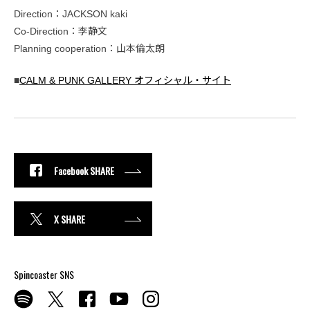
Direction：JACKSON kaki
Co-Direction：李静文
Planning cooperation：山本倫太朗
■
CALM & PUNK GALLERY オフィシャル・サイト
Facebook SHARE
X SHARE
Spincoaster SNS