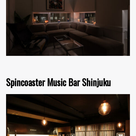
Spincoaster Music Bar Shinjuku