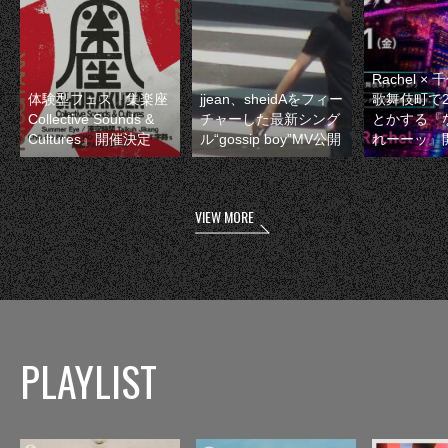
Rachel 
体験型フェス『集楽座
jjean、sheidAをフィー
歌舞伎町で
Collective Sounds &
チャーした最新シング
とかする『
Cultures』開催決定
ル“gossip boy”MV公開
れーーッ』
VIEW MORE
PLAYLIST