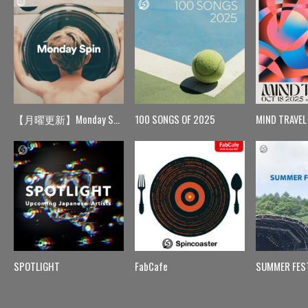
【月曜更新】Monday Spin
100 SONGS OF 2025
MIND TRAVEL
SPOTLIGHT
FabCafe
SUMMER FES