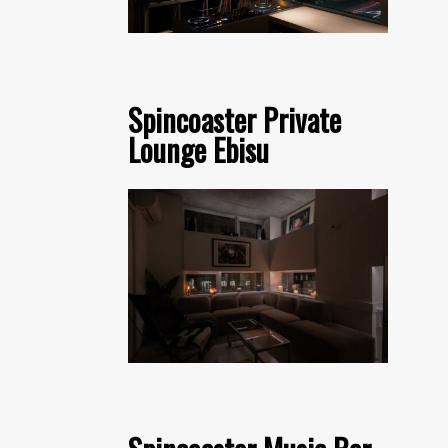
Spincoaster Private
Lounge Ebisu