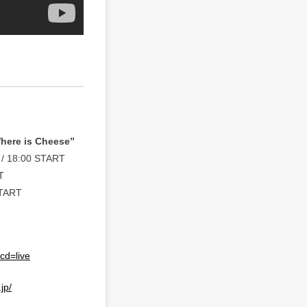
ere is Cheese”
 18:00 START
T
TART
cd=live
.jp/