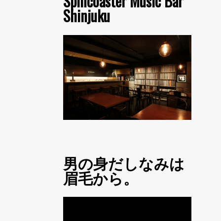
Spincoaster Music Bar
Shinjuku
男の身だしなみは
眉毛から。