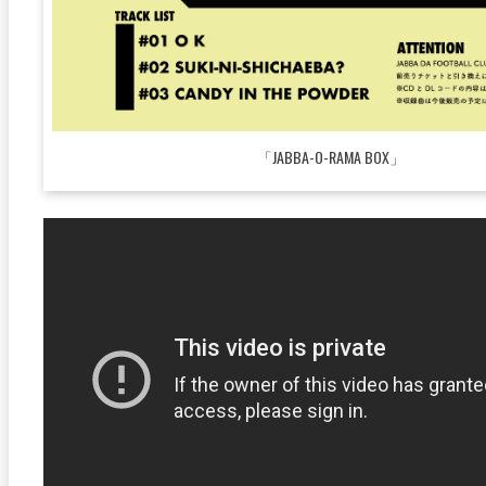
「JABBA-O-RAMA BOX」