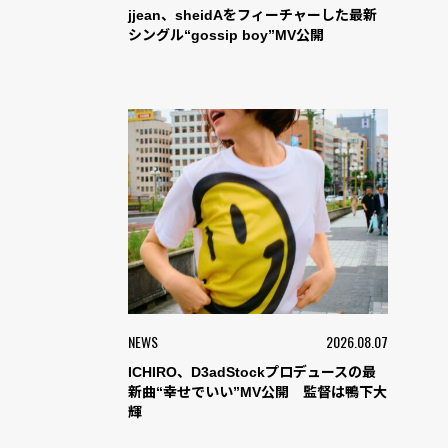
jjean、sheidAをフィーチャーした最新
シングル“gossip boy”MV公開
NEWS
2026.08.07
ICHIRO、D3adStockプロデュースの最
新曲“幸せでいい”MV公開 監督は鴨下大
輝