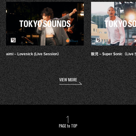
aimi – Lovesick (Live Session）
鋭児 – $uper $onic（Live 
VIEW MORE
PAGE to TOP