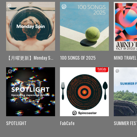
【月曜更新】Monday Spin
100 SONGS OF 2025
MIND TRAVEL
SPOTLIGHT
FabCafe
SUMMER FES