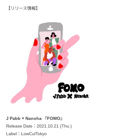
【リリース情報】
J Pabb × Nanoha 『FOMO』
Release Date：2021.10.21 (Thu.)
Label：LowCulTokyo