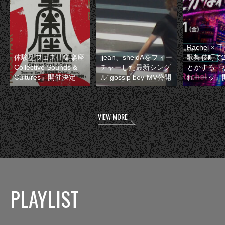
Rachel 
体験型フェス『集楽座
jjean、sheidAをフィー
歌舞伎町で
Collective Sounds &
チャーした最新シング
とかする『
Cultures』開催決定
ル“gossip boy”MV公開
れーーッ』
VIEW MORE
PLAYLIST