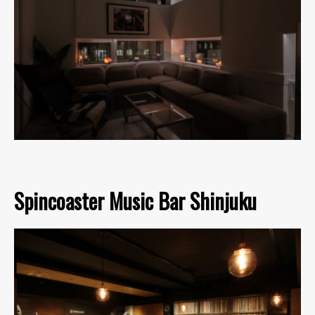
Spincoaster Music Bar Shinjuku