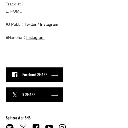
Tracklist：
1. FOMO
■J Pabb：
Twitter
/
Instagram
■Nanoha：
Instagram
Facebook SHARE
X SHARE
Spincoaster SNS