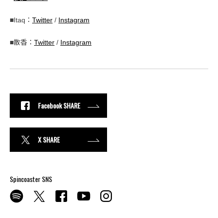
■Itaq：
Twitter
/
Instagram
■散香：
Twitter
/
Instagram
Facebook SHARE
X SHARE
Spincoaster SNS