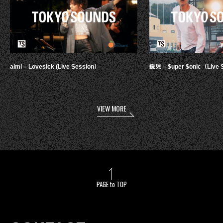
aimi – Lovesick (Live Session）
鋭児 – $uper $onic（Live 
VIEW MORE
PAGE to TOP