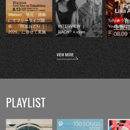
Watson、地元・徳島
にてフリーライブ開
Tohjiのラ
催 『阿波おどり
INTERVIEW ｜
YouTube
2026』に併せて実施
RACH? × idom
定
VIEW MORE
PLAYLIST