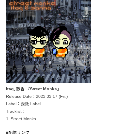
Itaq, 散香 『Street Monks』
Release Date：2023.03.17 (Fri.)
Label：委託 Label
Tracklist：
1. Street Monks
■
配信リンク