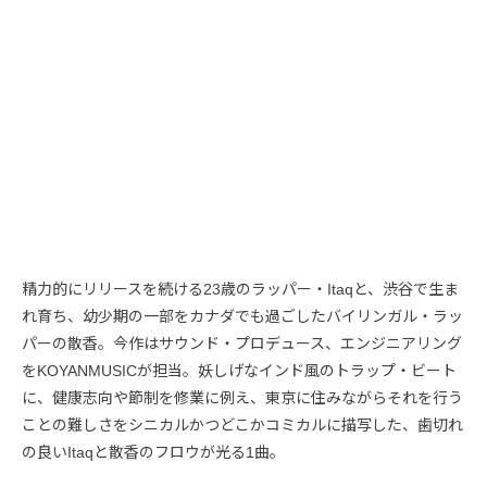
精力的にリリースを続ける23歳のラッパー・Itaqと、渋谷で生ま
れ育ち、幼少期の一部をカナダでも過ごしたバイリンガル・ラッ
パーの散香。今作はサウンド・プロデュース、エンジニアリング
をKOYANMUSICが担当。妖しげなインド風のトラップ・ビート
に、健康志向や節制を修業に例え、東京に住みながらそれを行う
ことの難しさをシニカルかつどこかコミカルに描写した、歯切れ
の良いItaqと散香のフロウが光る1曲。