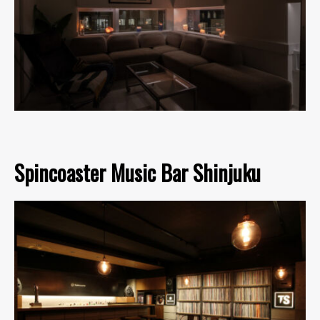
Spincoaster Music Bar Shinjuku