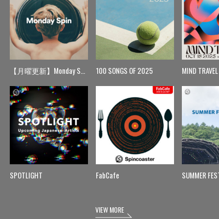
【月曜更新】Monday Spin
100 SONGS OF 2025
MIND TRAVEL
SPOTLIGHT
FabCafe
SUMMER FES
VIEW MORE