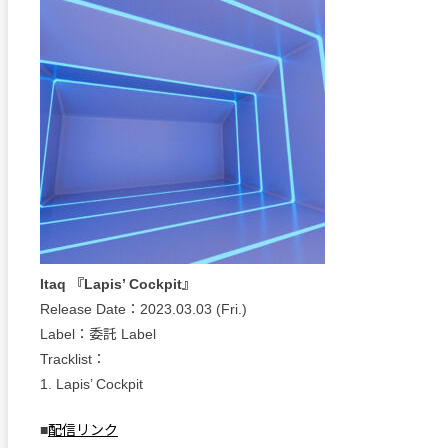
Itaq 『Lapis’ Cockpit』
Release Date：2023.03.03 (Fri.)
Label：委託 Label
Tracklist：
1. Lapis’ Cockpit
■
配信リンク