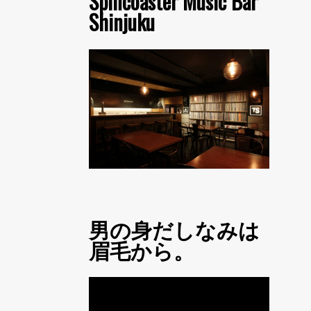
Spincoaster Music Bar
Shinjuku
男の身だしなみは
眉毛から。