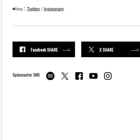
■Itaq：
Twitter
/
Instagram
Facebook SHARE
X SHARE
Spincoaster SNS