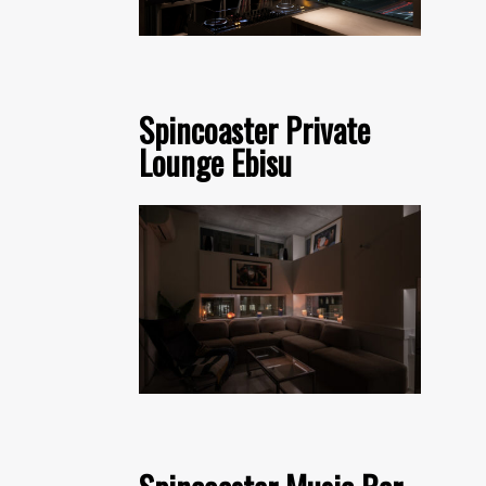
Spincoaster Private
Lounge Ebisu