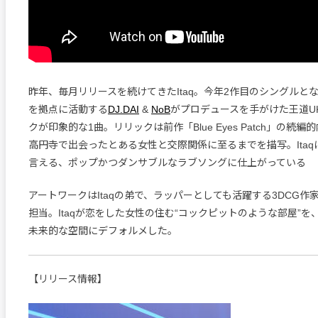
昨年、毎月リリースを続けてきたItaq。今年2作目のシングルと
を拠点に活動する
DJ.DAI
&
NoB
がプロデュースを手がけた王道U
クが印象的な1曲。リリックは前作「Blue Eyes Patch」の続編的
高円寺で出会ったとある女性と交際関係に至るまでを描写。Ita
言える、ポップかつダンサブルなラブソングに仕上がっている
アートワークはItaqの弟で、ラッパーとしても活躍する3DCG作
担当。Itaqが恋をした女性の住む“コックピットのような部屋”
未来的な空間にデフォルメした。
【リリース情報】