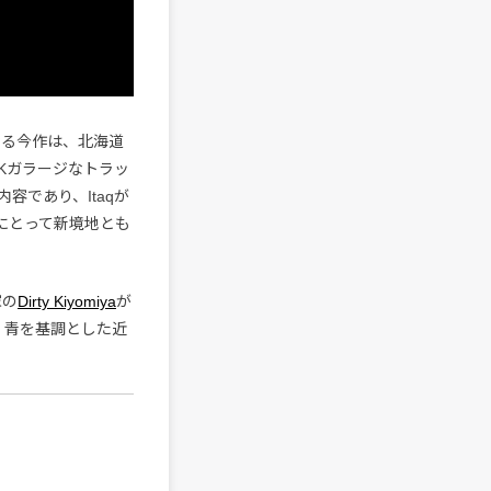
なる今作は、北海道
Kガラージなトラッ
内容であり、Itaqが
qにとって新境地とも
家の
Dirty Kiyomiya
が
を、青を基調とした近