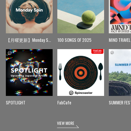
【月曜更新】Monday Spin
100 SONGS OF 2025
MIND TRAVEL
SPOTLIGHT
FabCafe
SUMMER FES
VIEW MORE