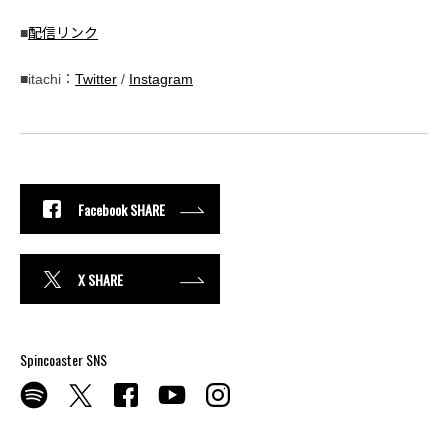
■
配信リンク
■itachi：
Twitter
/
Instagram
Facebook SHARE
X SHARE
Spincoaster SNS