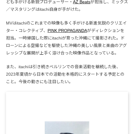
ども手がける新鋭プロデューサー・
AZ Beats
が担当し、ミックス
／マスタリングはitachi自身が手がけた。
MVはitachiのこれまでの映像も多く手がける新進気鋭のクリエイ
ター・コレクティブ、
PINK PROPAGANDA
がディレクションを
担当。一時帰国した際にitachiが育った沖縄にて撮影された。ド
ローンによる空撮などを駆使した沖縄の美しい風景と楽曲のアグ
レッシブな展開が上手く溶け合った映像作品となっている。
また、itachiは引き続きベルリンでの音楽活動を継続した後、
2023年夏頃から日本での活動を本格的にスタートする予定との
こと。今後の動きにも注目したい。