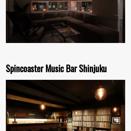
Spincoaster Music Bar Shinjuku