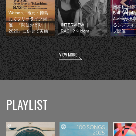
日本初上陸の
Watson、地元・徳島
Bull Symp
にてフリーライブ開
Awichが
催 『阿波おどり
INTERVIEW ｜
るシンフォ
2026』に併せて実施
RACH? × idom
ブ開催
VIEW MORE
PLAYLIST