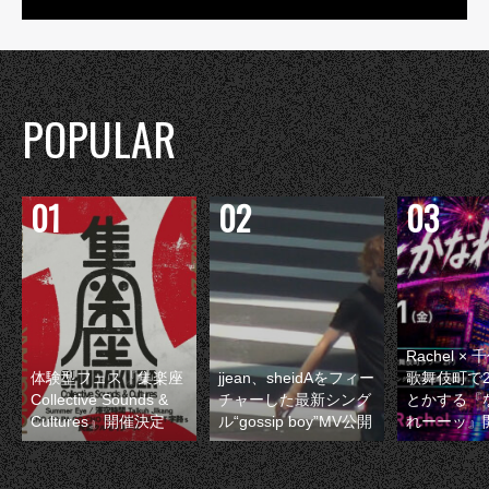
POPULAR
Rachel 
体験型フェス『集楽座
jjean、sheidAをフィー
歌舞伎町で
Collective Sounds &
チャーした最新シング
とかする『
Cultures』開催決定
ル“gossip boy”MV公開
れーーッ』