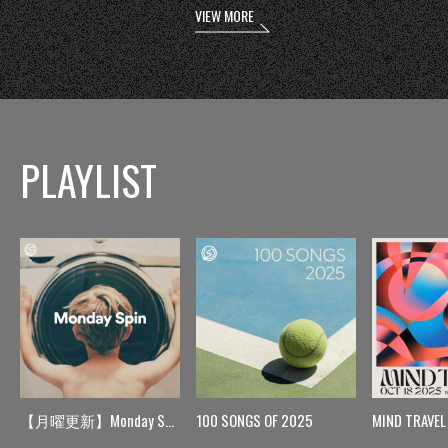
VIEW MORE
PLAYLIST
【月曜更新】Monday Spin
100 SONGS OF 2025
MIND TRAVEL