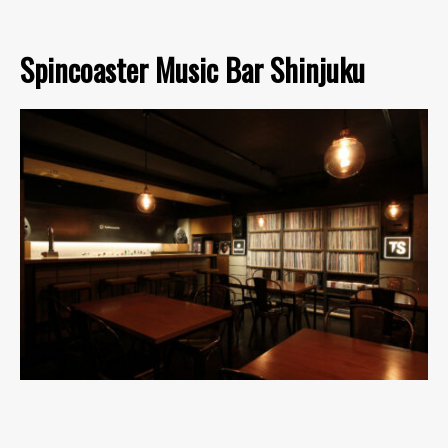
Spincoaster Music Bar Shinjuku