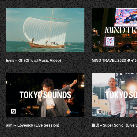
luvis – Oh (Official Music Video)
MIND TRAVEL 2023 
aimi – Lovesick (Live Session）
鋭児 – $uper $onic（Live 