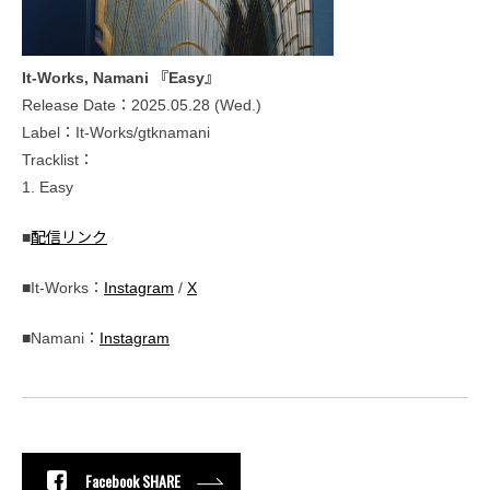
It-Works, Namani 『Easy』
Release Date：2025.05.28 (Wed.)
Label：It-Works/gtknamani
Tracklist：
1. Easy
■
配信リンク
■It-Works：
Instagram
/
X
■Namani：
Instagram
Facebook SHARE