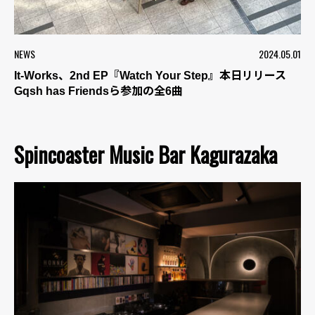
NEWS
2024.05.01
It-Works、2nd EP『Watch Your Step』本日リリース
Gqsh has Friendsら参加の全6曲
Spincoaster Music Bar Kagurazaka