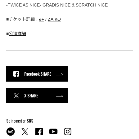
-TWICE AS NICE- GRADIS NICE & SCRATCH NICE
■チケット詳細：
e+
/
ZAIKO
■
公演詳細
Facebook SHARE
X SHARE
Spincoaster SNS