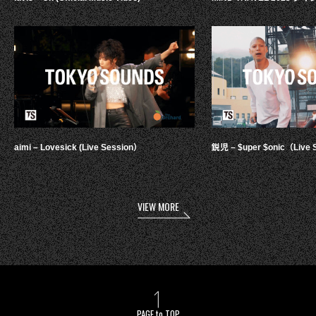
aimi – Lovesick (Live Session）
鋭児 – $uper $onic（Live 
VIEW MORE
PAGE to TOP