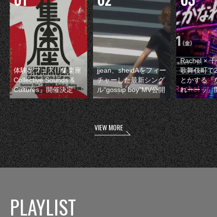
Rachel 
体験型フェス『集楽座
jjean、sheidAをフィー
歌舞伎町で
Collective Sounds &
チャーした最新シング
とかする『
Cultures』開催決定
ル“gossip boy”MV公開
れーーッ』
VIEW MORE
PLAYLIST