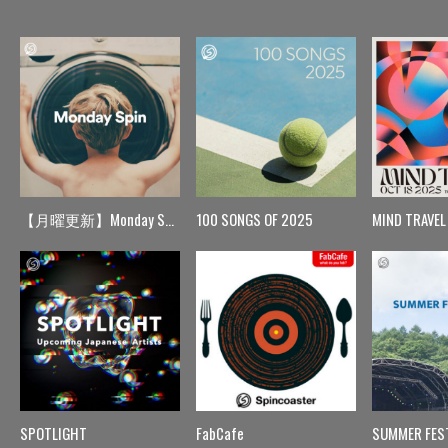
【月曜更新】Monday Spin
100 SONGS OF 2025
MIND TRAVEL
SPOTLIGHT
FabCafe
SUMMER FES