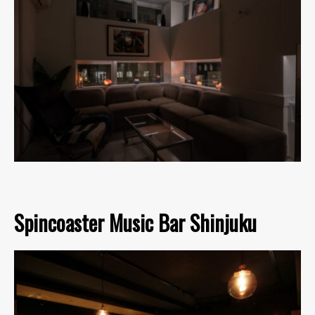
Spincoaster Music Bar Shinjuku