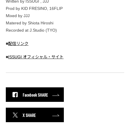
Written by ISSUGI , JJJ
Prod by KID FRESINO, 16FLIP
Mixed by JJJ
Matered by Shiota Hiroshi
Recorded at J.Studio (TYO)
■
配信リンク
■
ISSUGI オフィシャル・サイト
Facebook SHARE
X SHARE