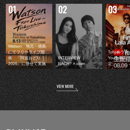
Watson、地元・徳島
にてフリーライブ開
Tohjiのラ
催 『阿波おどり
INTERVIEW ｜
YouTube
2026』に併せて実施
RACH? × idom
定
VIEW MORE