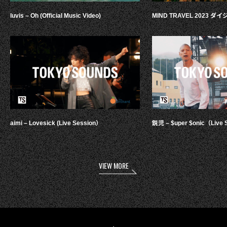
luvis – Oh (Official Music Video)
MIND TRAVEL 2023 
aimi – Lovesick (Live Session）
鋭児 – $uper $onic（Live 
VIEW MORE