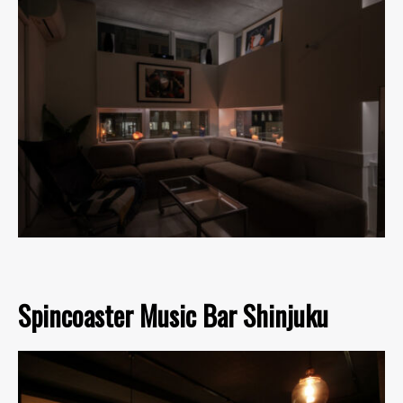
Spincoaster Music Bar Shinjuku