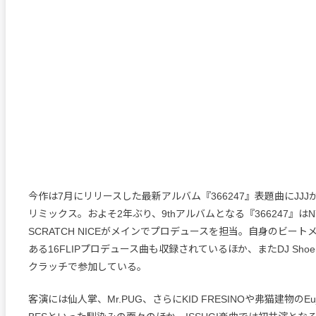
今作は7月にリリースした最新アルバム『366247』表題曲にJJ
リミックス。およそ2年ぶり、9thアルバムとなる『366247』は
SCRATCH NICEがメインでプロデュースを担当。自身のビート
ある16FLIPプロデュース曲も収録されているほか、またDJ Shoe、D
クラッチで参加している。
客演には仙人掌、Mr.PUG、さらにKID FRESINOや弗猫建物のEuji