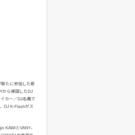
Jが新たに参加した新
NYから帰国したDJ
メイカー／DJ名義で
J K-Flashがス
n KAWIとVANY、