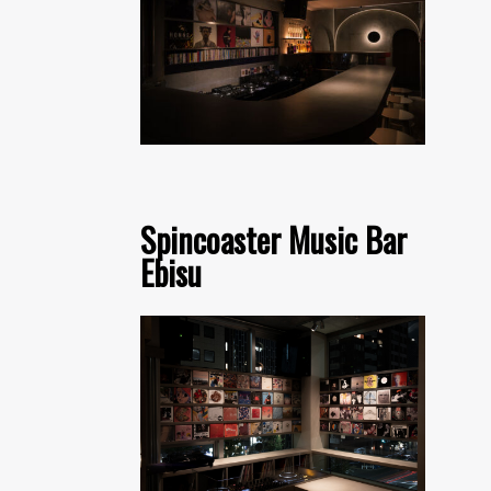
Spincoaster Music Bar
Ebisu