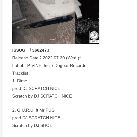
ISSUGI 『366247』
Release Date：2022.07.20 (Wed.)*
Label：P-VINE, Inc. / Dogear Records
Tracklist：
1. Dime
prod DJ SCRATCH NICE
Scratch by DJ SCRATCH NICE
2. G.U.R.U. ft Mr.PUG
prod DJ SCRATCH NICE
Scratch by DJ SHOE