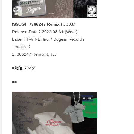
ISSUGI 『366247 Remix ft. JJJ』
Release Date：2022.08.31 (Wed.)
Label：P-VINE, Inc. / Dogear Records
Tracklist：
1. 366247 Remix ft. JJJ
■
配信リンク
==