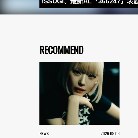
ISSUGI、最新AL『366247』
RECOMMEND
NEWS
2026.08.06