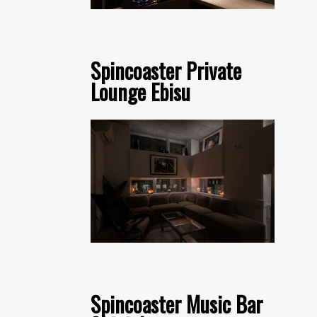
Spincoaster Private
Lounge Ebisu
Spincoaster Music Bar