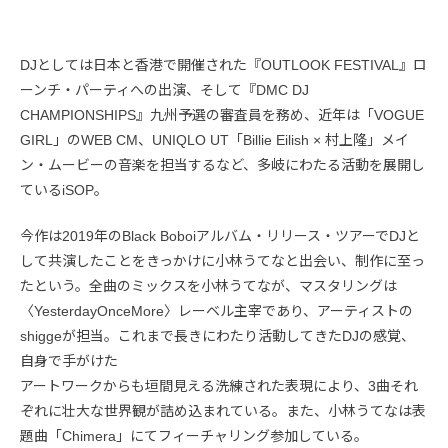
DJとしては日本と香港で開催された『OUTLOOK FESTIVAL』ロ
ーンチ・パーティへの出演、そして『DMC DJ
CHAMPIONSHIPS』九州予選の審査員を務め、近年は「VOGUE
GIRL」のWEB CM、UNIQLO UT「Billie Eilish × 村上隆」メイ
ン・ムービーの音楽を担当するなど、多岐にわたる活動を展開し
ているiSOP。
今作は2019年のBlack Boboiアルバム・リリース・ツアーでDJと
して共演したことをきっかけに小林うてなと出会い、制作に至っ
たという。全曲のミックスを小林うてなが、マスタリングは
〈YesterdayOnceMore〉レーベル主宰であり、アーティストの
shiggeが担当。これまで長きにわたり活動してきたDJの感覚、
自身で手がけた
アートワークからも垣間見える洗練された表現により、3曲それ
ぞれに壮大な世界観が詰め込まれている。また、小林うてなは表
題曲「Chimera」にてフィーチャリング参加している。