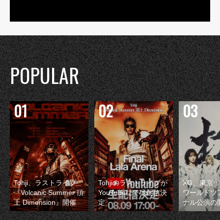
POPULAR
Tohji、ラストライブ
Tohjiのラストライブが
XG、東京
『Volcanic Summer 頂
YouTubeにて生配信決
ワールドツ
上 Dimension』開催
定
ナル公演の