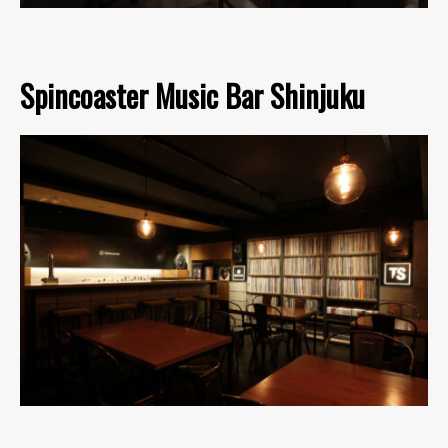
Spincoaster Music Bar Shinjuku