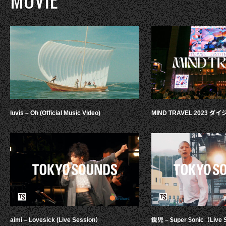
luvis – Oh (Official Music Video)
MIND TRAVEL 2023 
aimi – Lovesick (Live Session）
鋭児 – $uper $onic（Live 