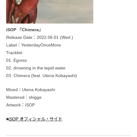
iSOP 『Chimera』
Release Date：2022.06.01 (Wed.)
Label：YesterdayOnceMore
Tracklist:
01. Egress
02. drowning in the tepid water
03. Chimera (feat. Utena Kobayashi)
Mixed：Utena Kobayashi
Mastered：shigge
Artwork：iSOP
■
iSOP オフィシャル・サイト