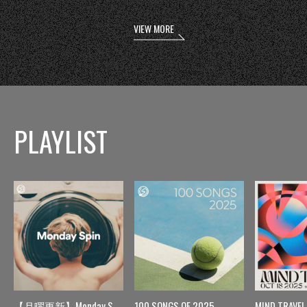
VIEW MORE
PLAYLIST
【月曜更新】Monday Spin
100 SONGS OF 2025
MIND TRAVEL