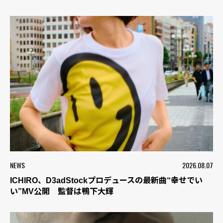
NEWS
2026.08.07
ICHIRO、D3adStockプロデュースの最新曲“幸せでい
い”MV公開 監督は鴨下大輝