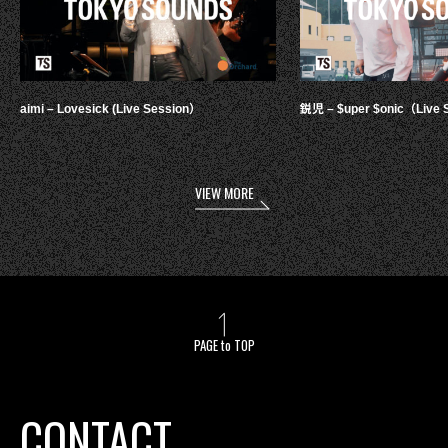
aimi – Lovesick (Live Session）
鋭児 – $uper $onic（Live 
VIEW MORE
PAGE to TOP
CONTACT