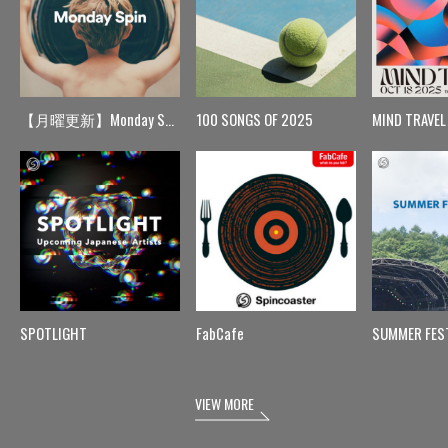
【月曜更新】Monday Spin
100 SONGS OF 2025
MIND TRAVEL
SPOTLIGHT
FabCafe
SUMMER FES
VIEW MORE