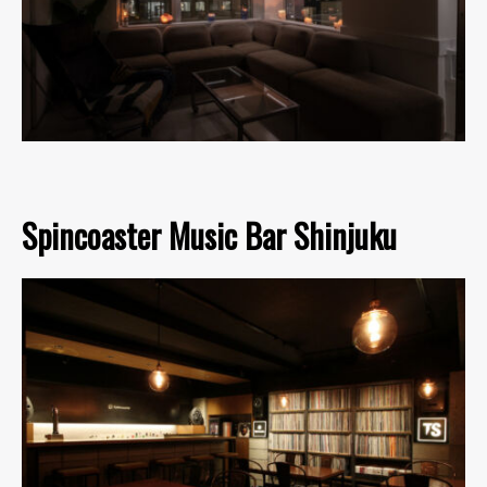
Spincoaster Music Bar Shinjuku