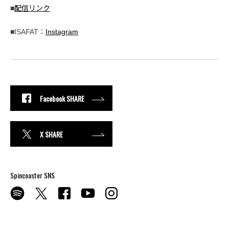
■
配信リンク
■ISAFAT：
Instagram
Facebook SHARE
X SHARE
Spincoaster SNS