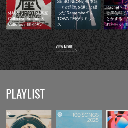
SE SO NEONが坂本龍
一との別れを通して綴
Rachel 
体験型フェス『集楽座
った“Remember!”を
歌舞伎町で
Collective Sounds &
TOWA TEIがリミック
とかする『
Cultures』開催決定
ス
れーーッ』
VIEW MORE
PLAYLIST