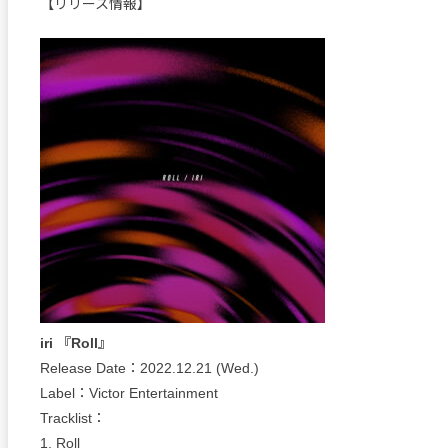
【リリース情報】
iri 『Roll』
Release Date：2022.12.21 (Wed.)
Label：Victor Entertainment
Tracklist：
1. Roll