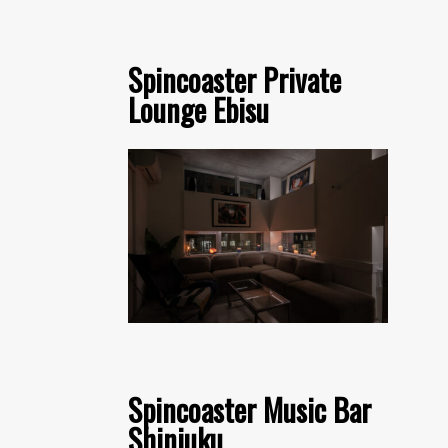
Spincoaster Private
Lounge Ebisu
Spincoaster Music Bar
Shinjuku