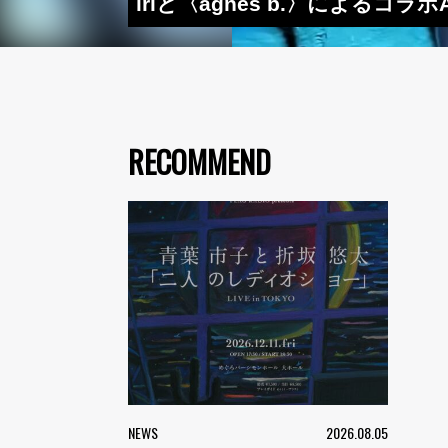
iriと〈agnès b.〉によるコ
RECOMMEND
NEWS
2026.08.05