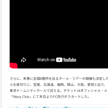
さらに、来春に全国8箇所を巡るホール・ツアーの開催も決定し
ルを皮切りに、宮城、北海道、福岡、岡山、大阪、愛知と巡り、
東京ドームシティホールで迎える。チケットはオフィシャル・メ
「Wavy Club」にて本日よりFC先行がスタートした。