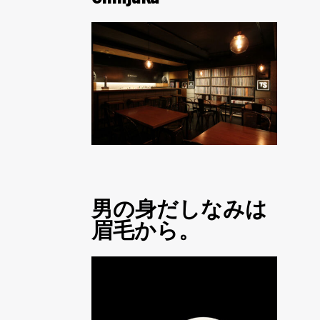
男の身だしなみは
眉毛から。