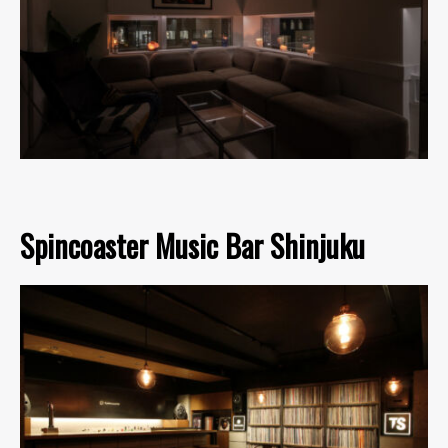
Spincoaster Music Bar Shinjuku