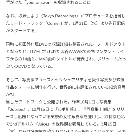
手がけた「your answer」も収録されることに。
なお、収録曲より〈Tokyo Recordings〉がプロデュースを担当し
たリード・トラック「Corner」が、1月31日（水）より先行配信
がスタートする。
同時に初回盤付属DVDの収録詳細も発表された。ソールドアウト
となった11月17日に行われた渋谷WWWXでの初ワンマン・ライ
ブからの14曲と、MV3曲のタイトルが発表され、ボリュームたっ
ぷりのDVDとなっている。
そして、写真家でユースとセクシュアリティを扱う写真及び映像
作品をテーマに制作を行い、世界的にも評価されている細倉真弓
が担
当したアートワークも公開された。昨年10月1日に写真集
『Jubilee』、12月15日に『ルポ川崎』、『写真集 川崎』をリリ
ースし話題となっている気鋭の女性写真家を登用し、独特な色彩
で2ndアルバム『Juice』の世界観を表現している。3月15日
（木）からは名古屋を皮切りに1stツアーも控えているので、そち