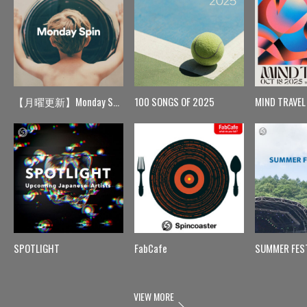
【月曜更新】Monday Spin
100 SONGS OF 2025
MIND TRAVEL
SPOTLIGHT
FabCafe
SUMMER FES
VIEW MORE