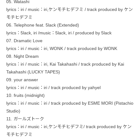
05. Watashi
lyrics：iri / music：iri,ケンモチヒデフミ / track produced by ケン
モチヒデフミ
06. Telephone feat. 5lack (Extended)
lyrics：5lack, iri /music：5lack, iri / produced by 5lack
07. Dramatic Love
lyrics：iri / music：iri, WONK / track produced by WONK
08. Night Dream
lyrics：iri / music：iri, Kai Takahashi / track produced by Kai
Takahashi (LUCKY TAPES)
09. your answer
lyrics：iri / music：iri / track produced by yahyel
10. fruits (midnight)
lyrics：iri / music：iri / track produced by ESME MORI (Pistachio
Studio)
11. ガールズトーク
lyrics：iri / music：iri,ケンモチヒデフミ/ track produced by ケン
モチヒデフミ