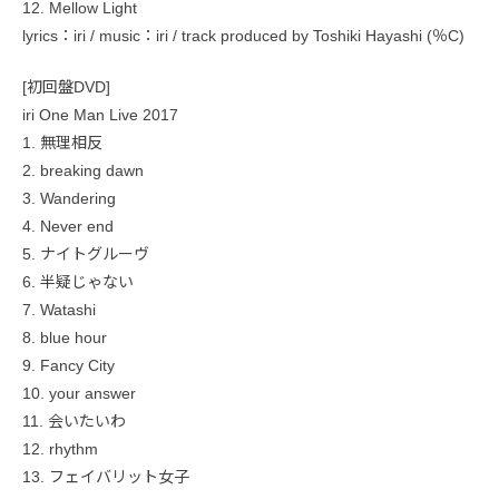
12. Mellow Light
lyrics：iri / music：iri / track produced by Toshiki Hayashi (％C)
[初回盤DVD]
iri One Man Live 2017
1. 無理相反
2. breaking dawn
3. Wandering
4. Never end
5. ナイトグルーヴ
6. 半疑じゃない
7. Watashi
8. blue hour
9. Fancy City
10. your answer
11. 会いたいわ
12. rhythm
13. フェイバリット女子