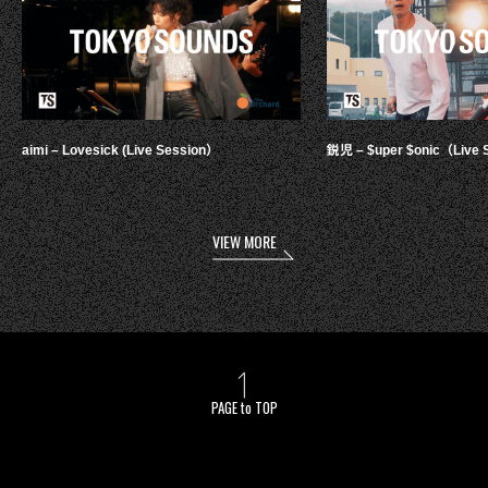
aimi – Lovesick (Live Session）
鋭児 – $uper $onic（Live 
VIEW MORE
PAGE to TOP