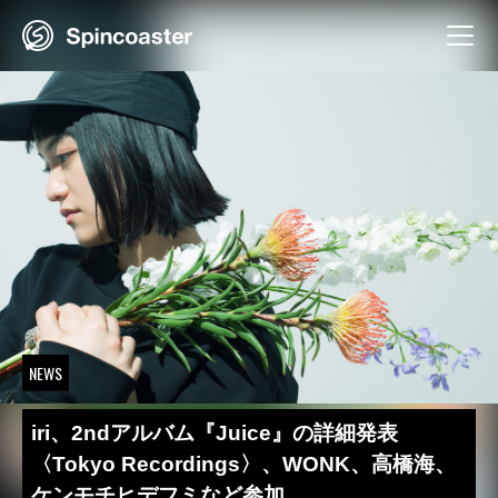
Skip
to
content
NEWS
iri、2ndアルバム『Juice』の詳細発表
〈Tokyo Recordings〉、WONK、高橋海、
ケンモチヒデフミなど参加