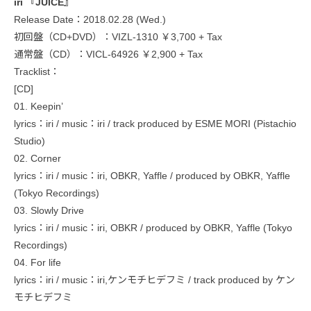
iri 『JUICE』
Release Date：2018.02.28 (Wed.)
初回盤（CD+DVD）：VIZL-1310 ￥3,700 + Tax
通常盤（CD）：VICL-64926 ￥2,900 + Tax
Tracklist：
[CD]
01. Keepin’
lyrics：iri / music：iri / track produced by ESME MORI (Pistachio
Studio)
02. Corner
lyrics：iri / music：iri, OBKR, Yaffle / produced by OBKR, Yaffle
(Tokyo Recordings)
03. Slowly Drive
lyrics：iri / music：iri, OBKR / produced by OBKR, Yaffle (Tokyo
Recordings)
04. For life
lyrics：iri / music：iri,ケンモチヒデフミ / track produced by ケン
モチヒデフミ