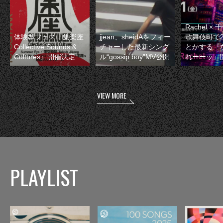
Rachel 
体験型フェス『集楽座
jjean、sheidAをフィー
歌舞伎町で
Collective Sounds &
チャーした最新シング
とかする『
Cultures』開催決定
ル“gossip boy”MV公開
れーーッ』
VIEW MORE
PLAYLIST