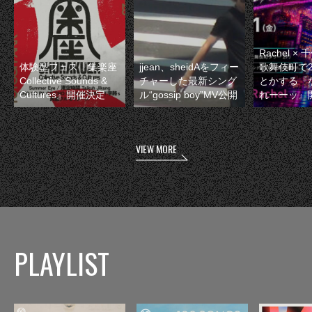
Rachel 
体験型フェス『集楽座
jjean、sheidAをフィー
歌舞伎町で
Collective Sounds &
チャーした最新シング
とかする『
Cultures』開催決定
ル“gossip boy”MV公開
れーーッ』
VIEW MORE
PLAYLIST