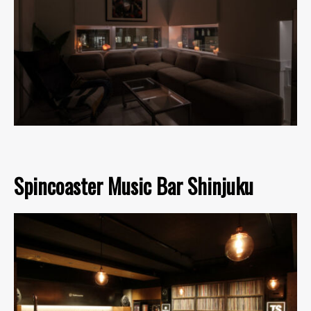
Spincoaster Music Bar Shinjuku