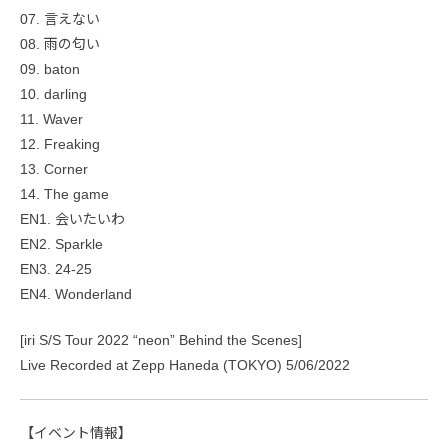
07. 言えない
08. 雨の匂い
09. baton
10. darling
11. Waver
12. Freaking
13. Corner
14. The game
EN1. 会いたいわ
EN2. Sparkle
EN3. 24-25
EN4. Wonderland
[iri S/S Tour 2022 “neon” Behind the Scenes]
Live Recorded at Zepp Haneda (TOKYO) 5/06/2022
【イベント情報】