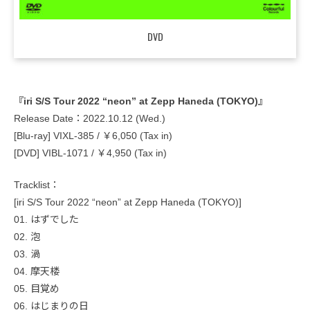
DVD
『iri S/S Tour 2022 “neon” at Zepp Haneda (TOKYO)』
Release Date：2022.10.12 (Wed.)
[Blu-ray] VIXL-385 / ￥6,050 (Tax in)
[DVD] VIBL-1071 / ￥4,950 (Tax in)
Tracklist：
[iri S/S Tour 2022 “neon” at Zepp Haneda (TOKYO)]
01. はずでした
02. 泡
03. 渦
04. 摩天楼
05. 目覚め
06. はじまりの日