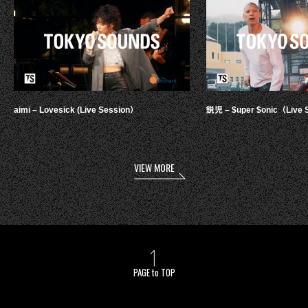
aimi – Lovesick (Live Session）
鋭児 – $uper $onic（Live 
VIEW MORE
PAGE to TOP