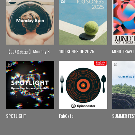
【月曜更新】Monday Spin
100 SONGS OF 2025
MIND TRAVEL
SPOTLIGHT
FabCafe
SUMMER FES