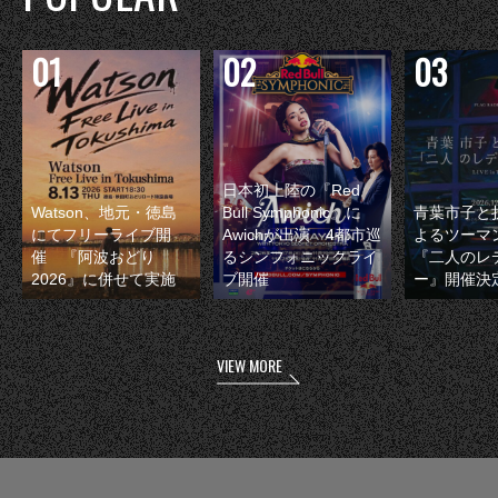
日本初上陸の『Red
Watson、地元・徳島
Bull Symphonic』に
青葉市子と
にてフリーライブ開
Awichが出演 4都市巡
よるツーマ
催 『阿波おどり
るシンフォニックライ
『二人のレ
2026』に併せて実施
ブ開催
ー』開催決
VIEW MORE