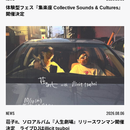
体験型フェス『集楽座 Collective Sounds & Cultures』
開催決定
NEWS
2026.08.06
荘子it、ソロアルバム『人生劇場』リリースワンマン開催
決定 ライブDJはillicit tsuboi