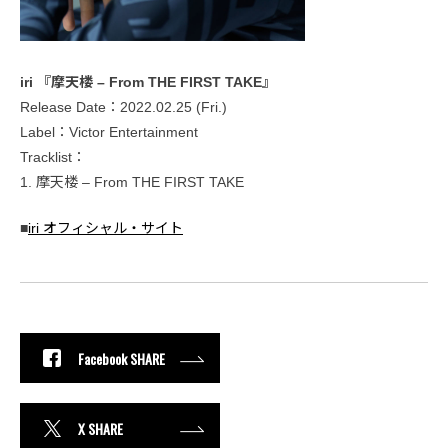
iri 『摩天楼 – From THE FIRST TAKE』
Release Date：2022.02.25 (Fri.)
Label：Victor Entertainment
Tracklist：
1. 摩天楼 – From THE FIRST TAKE
■
iri オフィシャル・サイト
Facebook SHARE
X SHARE