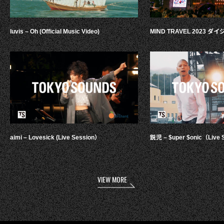
luvis – Oh (Official Music Video)
MIND TRAVEL 2023 
aimi – Lovesick (Live Session）
鋭児 – $uper $onic（Live 
VIEW MORE