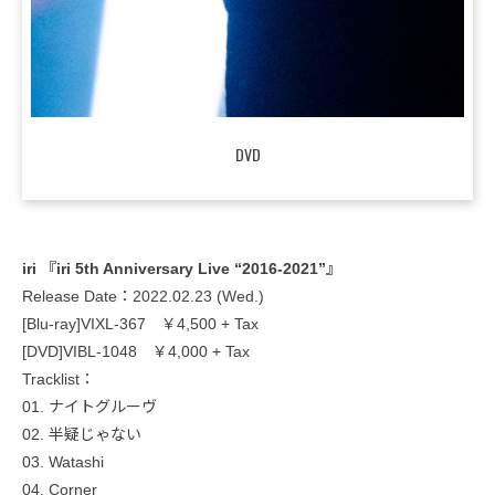
DVD
iri 『iri 5th Anniversary Live “2016-2021”』
Release Date：2022.02.23 (Wed.)
[Blu-ray]VIXL-367 ￥4,500 + Tax
[DVD]VIBL-1048 ￥4,000 + Tax
Tracklist：
01. ナイトグルーヴ
02. 半疑じゃない
03. Watashi
04. Corner