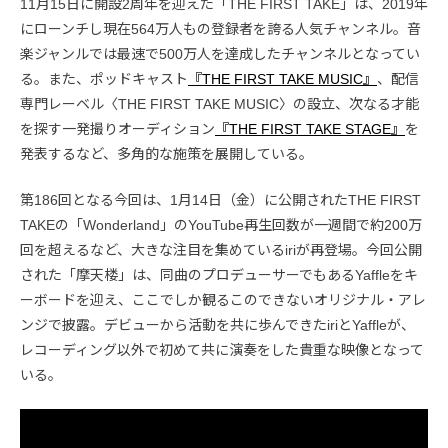
11月15日に開設2周年を迎えた「THE FIRST TAKE」は、2019年
にローンチし現在564万人もの登録者を誇る人気チャンネル。音
楽ジャンルでは最速で500万人を達成したチャンネルとなってい
る。また、ポッドキャスト
『THE FIRST TAKE MUSIC』
、配信
専門レーベル〈THE FIRST TAKE MUSIC〉の設立、次なる才能
を探す一発撮りオーディション
『THE FIRST TAKE STAGE』
を
発表するなど、多角的な施策を展開している。
第186回となる今回は、1月14日（金）に公開されたTHE FIRST
TAKEの「Wonderland」のYouTube再生回数が一週間で約200万
回を超えるなど、大きな注目を集めているiriが再登場。今回公開
された「摩天楼」は、同曲のプロデューサーでもあるYaffleをキ
ーボードを迎え、ここでしか観るこのできないオリジナル・アレ
ンジで披露。デビューから活動を共に歩んできたiriとYaffleが、
レコーディング以外で初めて共に演奏をした貴重な映像となって
いる。