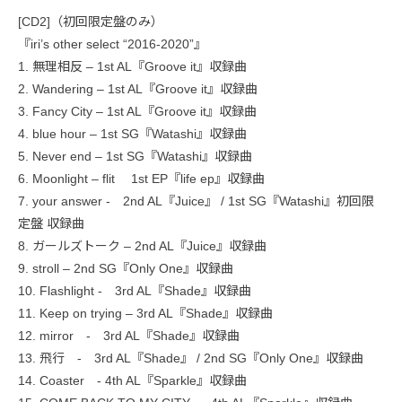
[CD2]（初回限定盤のみ）
『iri’s other select “2016-2020”』
1. 無理相反 – 1st AL『Groove it』収録曲
2. Wandering – 1st AL『Groove it』収録曲
3. Fancy City – 1st AL『Groove it』収録曲
4. blue hour – 1st SG『Watashi』収録曲
5. Never end – 1st SG『Watashi』収録曲
6. Moonlight – flit 1st EP『life ep』収録曲
7. your answer - 2nd AL『Juice』 / 1st SG『Watashi』初回限
定盤 収録曲
8. ガールズトーク – 2nd AL『Juice』収録曲
9. stroll – 2nd SG『Only One』収録曲
10. Flashlight - 3rd AL『Shade』収録曲
11. Keep on trying – 3rd AL『Shade』収録曲
12. mirror - 3rd AL『Shade』収録曲
13. 飛行 - 3rd AL『Shade』 / 2nd SG『Only One』収録曲
14. Coaster - 4th AL『Sparkle』収録曲