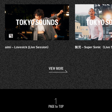
aimi – Lovesick (Live Session）
鋭児 – $uper $onic（Live 
VIEW MORE
PAGE to TOP