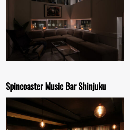
Spincoaster Music Bar Shinjuku