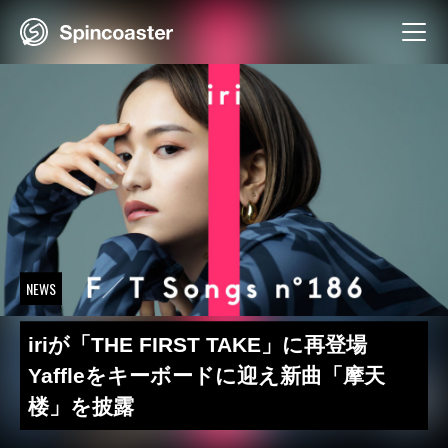
Skip
to
content
NEWS
iriが「THE FIRST TAKE」に再登場
Yaffleをキーボードに迎え新曲「摩天
楼」を披露