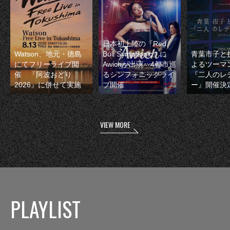
日本初上陸の『Red
Watson、地元・徳島
Bull Symphonic』に
青葉市子と
にてフリーライブ開
Awichが出演 4都市巡
よるツーマ
催 『阿波おどり
るシンフォニックライ
『二人のレ
2026』に併せて実施
ブ開催
ー』開催決
VIEW MORE
PLAYLIST