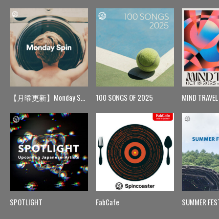
【月曜更新】Monday Spin
100 SONGS OF 2025
MIND TRAVEL
SPOTLIGHT
FabCafe
SUMMER FES