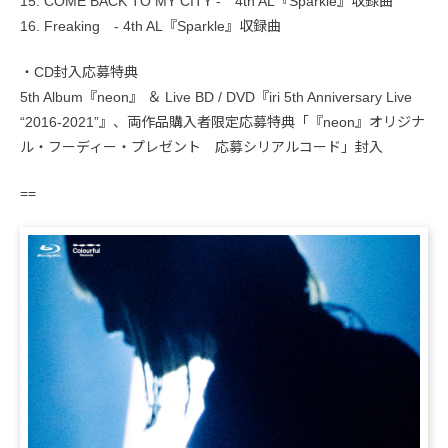
15. COME BACK TO MY CITY - 4th AL『Sparkle』収録曲
16. Freaking - 4th AL『Sparkle』収録曲
・CD封入応募特典
5th Album『neon』 ＆ Live BD / DVD『iri 5th Anniversary Live
“2016-2021”』、両作品購入者限定応募特典「『neon』オリジナ
ル・フーディー・プレゼント 応募シリアルコード」封入
==