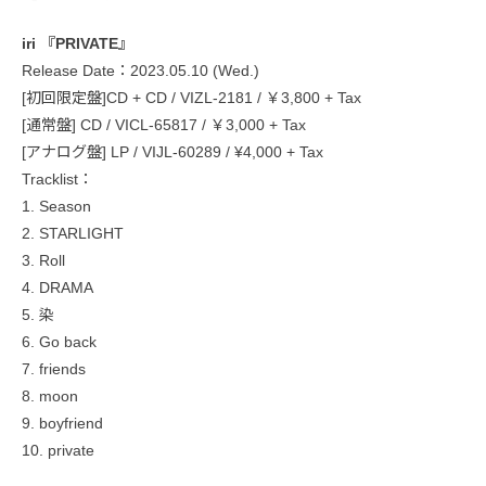
iri 『PRIVATE』
Release Date：2023.05.10 (Wed.)
[初回限定盤]CD + CD / VIZL-2181 / ￥3,800 + Tax
[通常盤] CD / VICL-65817 / ￥3,000 + Tax
[アナログ盤] LP / VIJL-60289 / ¥4,000 + Tax
Tracklist：
1. Season
2. STARLIGHT
3. Roll
4. DRAMA
5. 染
6. Go back
7. friends
8. moon
9. boyfriend
10. private