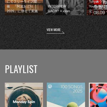
にてフリーライブ開
Tohjiのラ
催 『阿波おどり
INTERVIEW ｜
YouTube
2026』に併せて実施
RACH? × idom
定
VIEW MORE
PLAYLIST