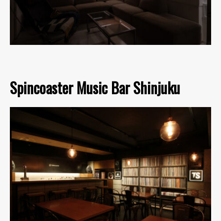
Spincoaster Music Bar Shinjuku