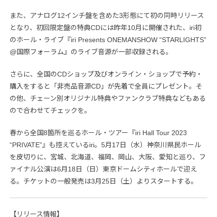
また、アナログ12インチ盤を含めた3形態にて初の同時リリース
となり、初回限定盤の特典CDには昨年10月に開催された、iri初
のホール・ライブ『iri Presents ONEMANSHOW “STARLIGHTS”
@国際フォーラム』のライブ音源が一部収録される。
さらに、全国のCDショップ及びオンライン・ショップで予約・
購入をすると「非売品音源CD」が先着で全員にプレゼント。そ
の他、チェーン別オリジナル特典やファンクラブ特典などもある
ので合わせてチェックを。
春から全国8箇所を巡るホール・ツアー『iri Hall Tour 2023
“PRIVATE”』も控えているiri。5月17日（水）神奈川県民ホール
を皮切りに、宮城、北海道、福岡、岡山、大阪、愛知と巡り、フ
ァイナル公演は6月18日（日）東京ドームシティホールで迎え
る。チケットの一般発売は3月25日（土）よりスタートする。
【リリース情報】