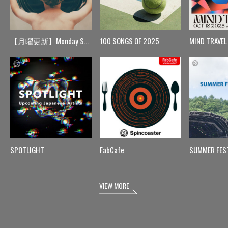
【月曜更新】Monday Spin
100 SONGS OF 2025
MIND TRAVEL
SPOTLIGHT
FabCafe
SUMMER FES
VIEW MORE