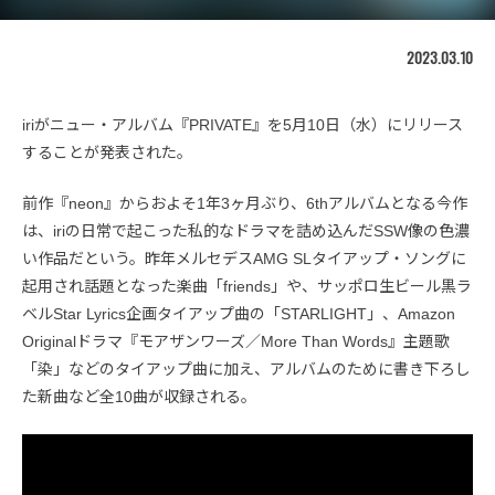
2023.03.10
iriがニュー・アルバム『PRIVATE』を5月10日（水）にリリース
することが発表された。
前作『neon』からおよそ1年3ヶ月ぶり、6thアルバムとなる今作
は、iriの日常で起こった私的なドラマを詰め込んだSSW像の色濃
い作品だという。昨年メルセデスAMG SLタイアップ・ソングに
起用され話題となった楽曲「friends」や、サッポロ生ビール黒ラ
ベルStar Lyrics企画タイアップ曲の「STARLIGHT」、Amazon
Originalドラマ『モアザンワーズ／More Than Words』主題歌
「染」などのタイアップ曲に加え、アルバムのために書き下ろし
た新曲など全10曲が収録される。