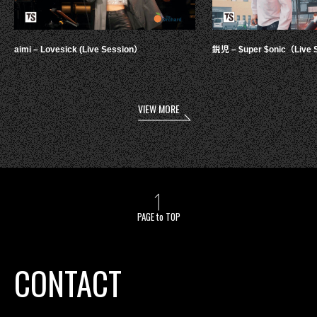
aimi – Lovesick (Live Session）
鋭児 – $uper $onic（Live 
VIEW MORE
PAGE to TOP
CONTACT