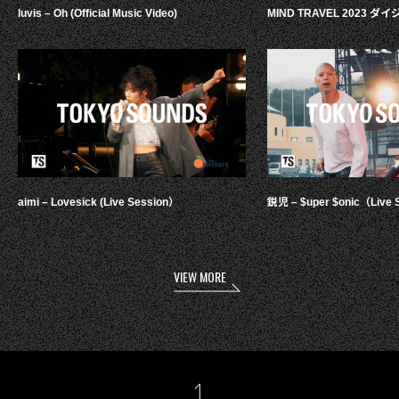
luvis – Oh (Official Music Video)
MIND TRAVEL 2023 
aimi – Lovesick (Live Session）
鋭児 – $uper $onic（Live 
VIEW MORE