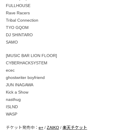
FULLHOUSE
Rave Racers
Tribal Connection
TYO GQOM
DJ SHINTARO
SAMO
[MUSIC BAR LION FLOOR]
CYBERHACKSYSTEM
ecec
ghostwriter boyfriend
JUN INAGAWA
Kick a Show
nasthug
ISLND
WASP
チケット発売中：
e+
/
ZAIKO
/
楽天チケット