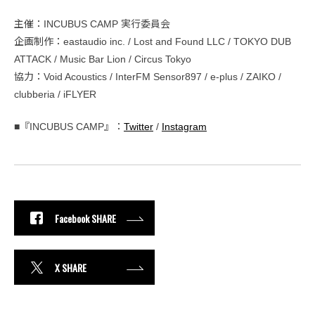
主催：INCUBUS CAMP 実行委員会
企画制作：eastaudio inc. / Lost and Found LLC / TOKYO DUB
ATTACK / Music Bar Lion / Circus Tokyo
協力：Void Acoustics / InterFM Sensor897 / e-plus / ZAIKO /
clubberia / iFLYER
■『INCUBUS CAMP』：
Twitter
/
Instagram
Facebook SHARE
X SHARE