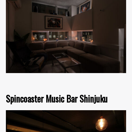
Spincoaster Music Bar Shinjuku