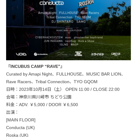
『INCUBUS CAMP “RAVE”』
Curated by Amapi Night、FULLHOUSE、MUSIC BAR LION、
Rave Racers、Tribal Connection、TYO GQOM
日時：2023年10月14日（土） OPEN 11:00 / CLOSE 22:00
会場：神奈川県川崎市 ちどり公園
料金：ADV. ￥5,000 / DOOR ￥6,500
出演：
[MAIN FLOOR]
Conducta (UK)
Roska (UK)