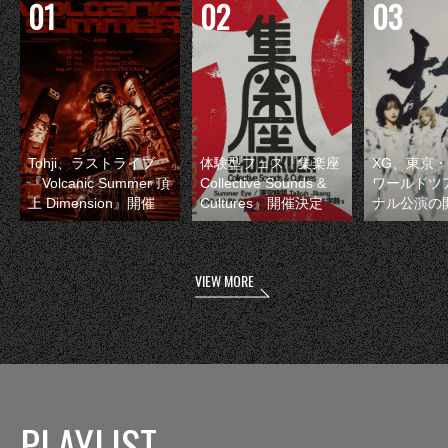
Tohji、ラストライブ
体験型フェス『集楽座
XG、東京
『Volcanic Summer 頂
Collective Sounds &
ワールドツ
上 Dimension』開催
Cultures』開催決定
ナル公演の
VIEW MORE
PLAYLIST