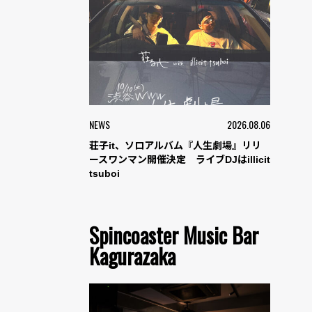
NEWS
2026.08.06
荘子it、ソロアルバム『人生劇場』リリ
ースワンマン開催決定 ライブDJはillicit
tsuboi
Spincoaster Music Bar
Kagurazaka