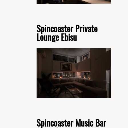
Spincoaster Private
Lounge Ebisu
Spincoaster Music Bar