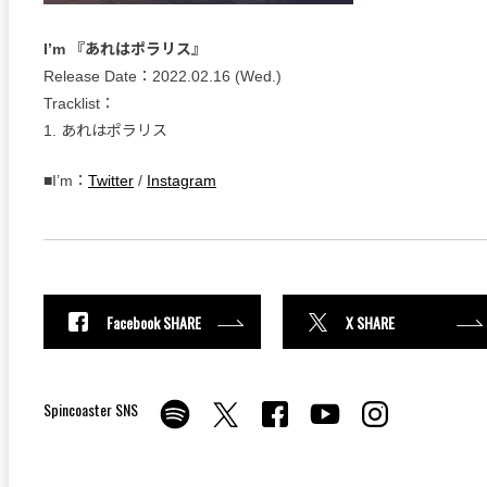
I’m 『あれはポラリス』
Release Date：2022.02.16 (Wed.)
Tracklist：
1. あれはポラリス
■I’m：
Twitter
/
Instagram
Facebook SHARE
X SHARE
Spincoaster SNS