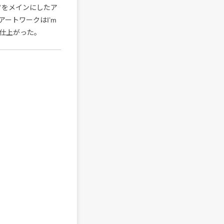
フをメインにしたア
ートワークはI’m
仕上がった。