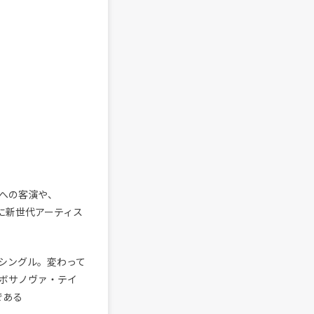
楽曲への客演や、
心に新世代アーティス
行シングル。変わって
ボサノヴァ・テイ
である