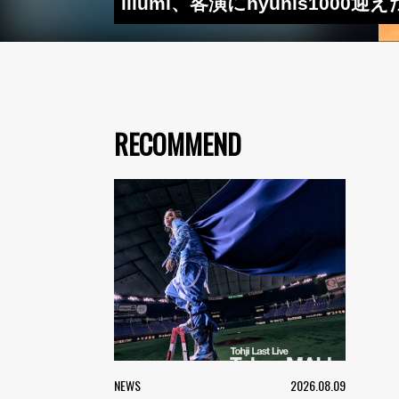
illumi、客演にhyunis100
RECOMMEND
NEWS
2026.08.09