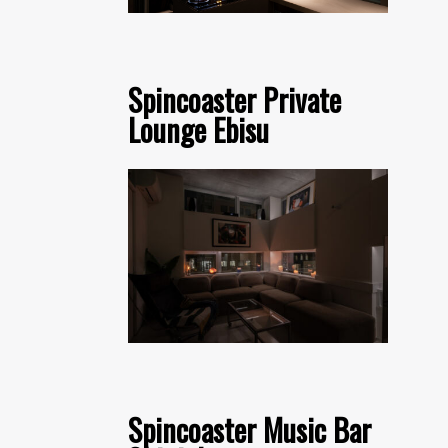
Spincoaster Private
Lounge Ebisu
Spincoaster Music Bar