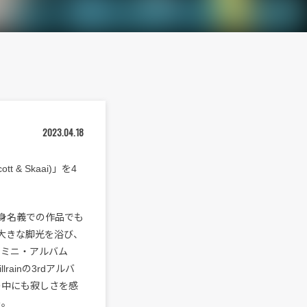
2023.04.18
tt & Skaai)」を4
身名義での作品でも
』で大きな脚光を浴び、
ndミニ・アルバム
lrainの3rdアルバ
の中にも寂しさを感
う。