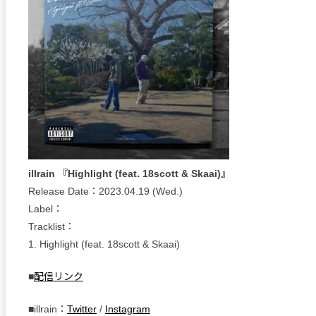
illrain 『Highlight (feat. 18scott & Skaai)』
Release Date：2023.04.19 (Wed.)
Label：
Tracklist：
1. Highlight (feat. 18scott & Skaai)
■
配信リンク
■illrain：
Twitter
/
Instagram