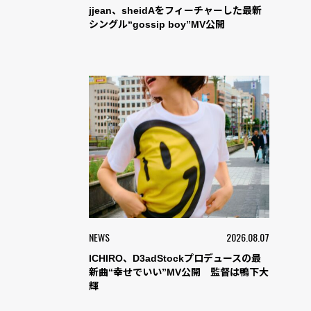
jjean、sheidAをフィーチャーした最新
シングル“gossip boy”MV公開
NEWS
2026.08.07
ICHIRO、D3adStockプロデュースの最
新曲“幸せでいい”MV公開 監督は鴨下大
輝