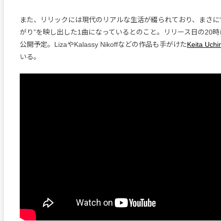
また、リリックには現代のリアルな生活が綴られており、まさに“
がり”を映し出した1曲になっているとのこと。リリース日の20時
公開予定。LizaやKalassy Nikoffなどの作品も手がけた
Keita Uchi
いる。