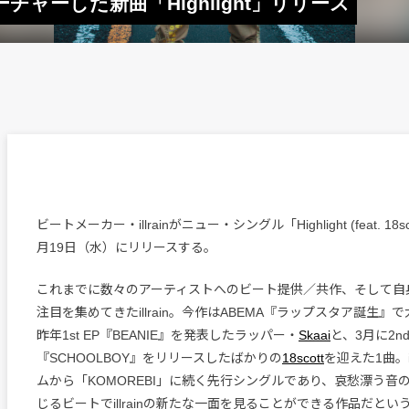
aiをフィーチャーした新曲「Highlight」リリース
ビートメーカー・illrainがニュー・シングル「Highlight (feat. 18sco
月19日（水）にリリースする。
これまでに数々のアーティストへのビート提供／共作、そして自
注目を集めてきたillrain。今作はABEMA『ラップスタア誕生
昨年1st EP『BEANIE』を発表したラッパー・
Skaai
と、3月に2
『SCHOOLBOY』をリリースしたばかりの
18scott
を迎えた1曲。il
ムから「KOMOREBI」に続く先行シングルであり、哀愁漂う音
じるビートでillrainの新たな一面を見ることができる作品だとい