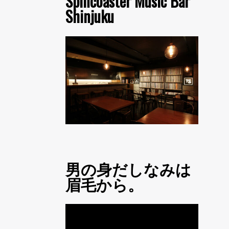
Spincoaster Music Bar
Shinjuku
男の身だしなみは
眉毛から。