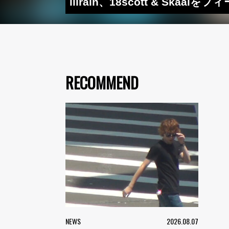
illrain、18scott & Ska
RECOMMEND
NEWS
2026.08.07