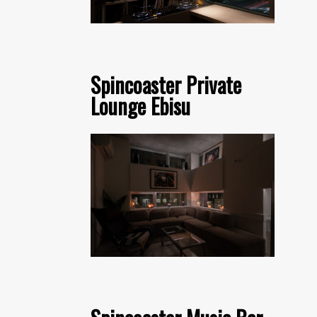
Spincoaster Private
Lounge Ebisu