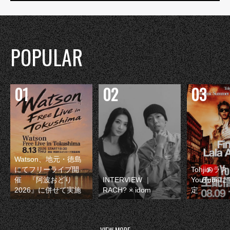
POPULAR
Watson、地元・徳島
にてフリーライブ開
Tohjiのラ
催 『阿波おどり
INTERVIEW ｜
YouTube
2026』に併せて実施
RACH? × idom
定
VIEW MORE