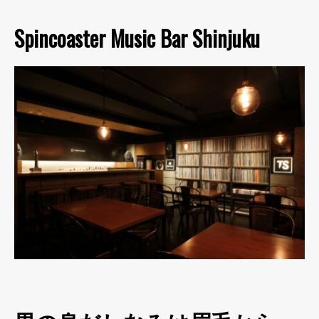
Spincoaster Music Bar Shinjuku