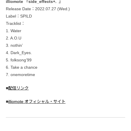
illiomote 『side_effects+. 』
Release Date：2022.07.27 (Wed.)
Label：SPILD
Tracklist：
1. Water
2. A.O.U
3. nothin’
4. Dark_Eyes.
5. folksong’99
6. Take a chance
7. onemoretime
■
配信リンク
■
illiomote オフィシャル・サイト