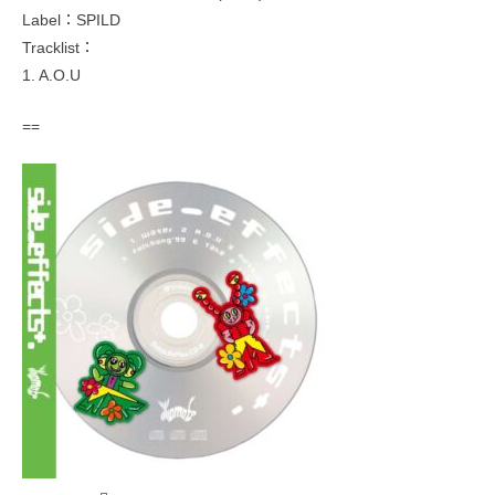
Label：SPILD
Tracklist：
1. A.O.U
==