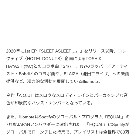
2020年に1st EP『SLEEP ASLEEP…。』をリリース以降、コレ
クティブ〈HOTEL DONUTS〉企画によるTOSHIKI
HAYASHI(%C)とのコラボ曲「24/7」、NYのラッパー／アーティ
スト・Bohdiとのコラボ曲や、ELAIZA（池田エライザ）への楽曲
提供など、精力的な活動を展開しているilliomote。
今作「A.O.U」はメロウなメロディ・ラインとパーカッシブな音
色が印象的なハウス・ナンバーとなっている。
また、illiomoteはSpotifyのグローバル・プログラム『EQUAL』の
7月度JAPANアンバサダーに選出された。『EQUAL』はSpotifyが
グローバルでローンチした特集で、プレイリストは全世界で80万