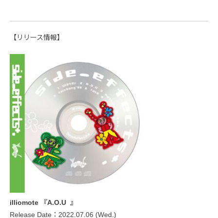
【リリース情報】
illiomote 『A.O.U 』
Release Date：2022.07.06 (Wed.)