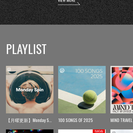
PLAYLIST
【月曜更新】Monday Spin
100 SONGS OF 2025
MIND TRAVEL