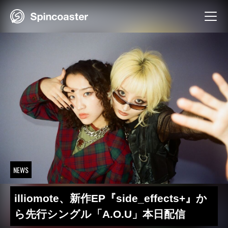
Skip
to
content
NEWS
illiomote、新作EP『side_effects+』か
ら先行シングル「A.O.U」本日配信