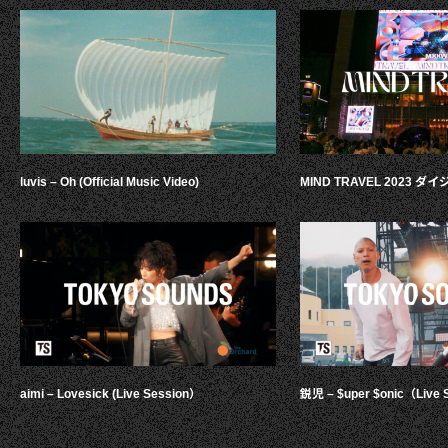
luvis – Oh (Official Music Video)
MIND TRAVEL 2023 
aimi – Lovesick (Live Session）
鋭児 – $uper $onic（Live 