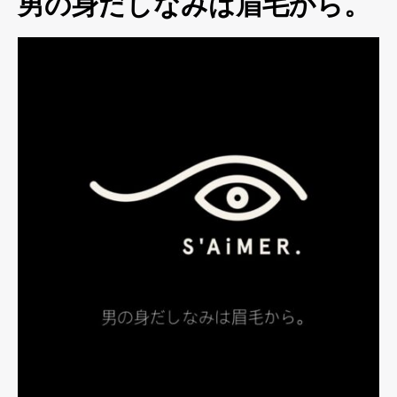
男の身だしなみは眉毛から。