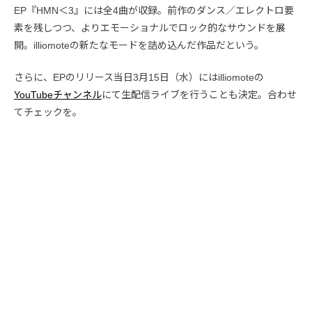
EP『HMN＜3』には全4曲が収録。前作のダンス／エレクトロ要
素を残しつつ、よりエモーショナルでロック的なサウンドを展
開。illiomoteの新たなモードを詰め込んだ作品だという。
さらに、EPのリリース当日3月15日（水）にはilliomoteの
YouTubeチャンネル
にて生配信ライブを行うことも決定。合わせ
てチェックを。