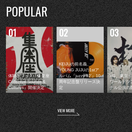
POPULAR
KEIJUの前名義、
YOUNG JUJUの1stア
体験型フェス『集楽座
ルバム『juzzy 92’』10
XG、東京
Collective Sounds &
周年記念盤リリース決
ワールドツ
Cultures』開催決定
定
ナル公演の
VIEW MORE