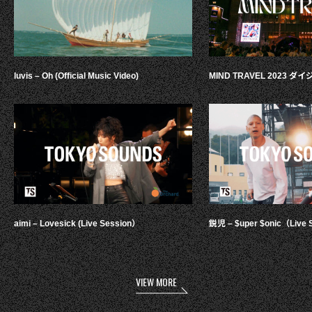
luvis – Oh (Official Music Video)
MIND TRAVEL 2023 
aimi – Lovesick (Live Session）
鋭児 – $uper $onic（Live 
VIEW MORE