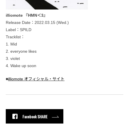
illiomote 『HMN＜3』
Release Date：2022.03.15 (Wed.)
Label：SPILD
Tracklist：
1. Mid
2. everyone likes
3. violet
4. Wake up soon
■
illiomote オフィシャル・サイト
Facebook SHARE