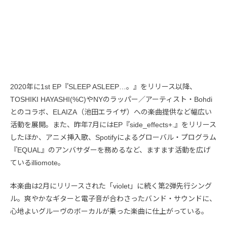
2020年に1st EP『SLEEP ASLEEP…。』をリリース以降、
TOSHIKI HAYASHI(%C)やNYのラッパー／アーティスト・Bohdi
とのコラボ、ELAIZA（池田エライザ）への楽曲提供など幅広い
活動を展開。また、昨年7月にはEP『side_effects+.』をリリース
したほか、アニメ挿入歌、Spotifyによるグローバル・プログラム
『EQUAL』のアンバサダーを務めるなど、ますます活動を広げ
ているilliomote。
本楽曲は2月にリリースされた「violet」に続く第2弾先行シング
ル。爽やかなギターと電子音が合わさったバンド・サウンドに、
心地よいグルーヴのボーカルが乗った楽曲に仕上がっている。