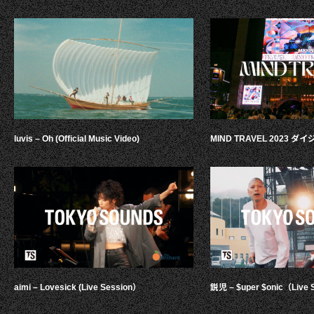
luvis – Oh (Official Music Video)
MIND TRAVEL 2023 
aimi – Lovesick (Live Session）
鋭児 – $uper $onic（Live 