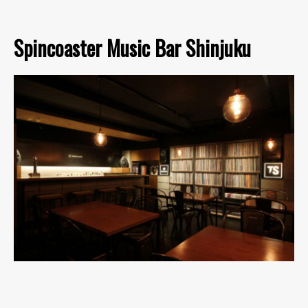
Spincoaster Music Bar Shinjuku