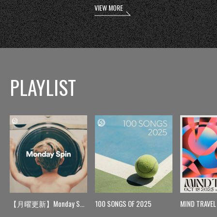
VIEW MORE
PLAYLIST
【月曜更新】Monday Spin
100 SONGS OF 2025
MIND TRAVEL