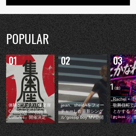
POPULAR
Rachel 
体験型フェス『集楽座
jjean、sheidAをフィー
歌舞伎町で
Collective Sounds &
チャーした最新シング
とかする『
Cultures』開催決定
ル“gossip boy”MV公開
れーーッ』