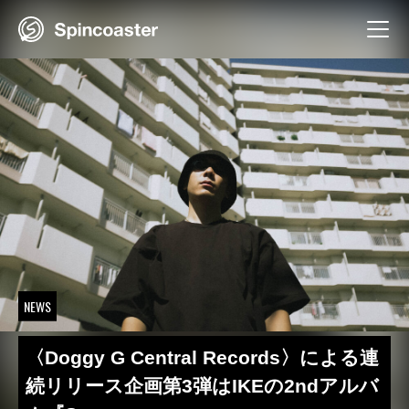
Skip
to
content
NEWS
〈Doggy G Central Records〉による連
続リリース企画第3弾はIKEの2ndアルバ