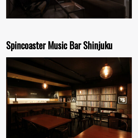
Spincoaster Music Bar Shinjuku