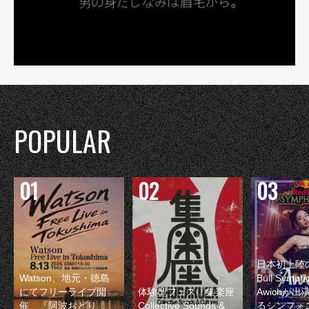
POPULAR
日本初上陸の
Watson、地元・徳島
Bull Symp
にてフリーライブ開
体験型フェス『集楽座
Awichが
催 『阿波おどり
Collective Sounds &
るシンフォ