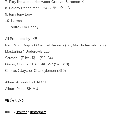
7. Play like a feat. rice water Groove, Baramon-K,
8. Felony Dance feat. OSCA, テークエム
9. tony tony tony
10. Karma
11. outro / i’m Ready
All Produced by IKE
Rec, Mix：Doggy G Central Records (S9, Mix Underowls Lab.)
Masterling：Underowls Lab.
Scratch：安藤つ良し (S2, S4)
Guiter, Chorus：BAOBAB MC (S7, S10)
Chorus：Jaycee, Chancylemon (S10)
Album Artwork by HATCH
Album Photo SHIMU
■
配信リンク
■IKE：
Twitter
/
Instagram