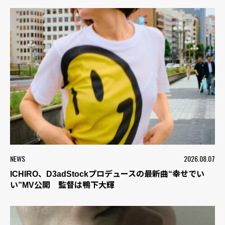
NEWS
2026.08.07
ICHIRO、D3adStockプロデュースの最新曲“幸せでい
い”MV公開 監督は鴨下大輝