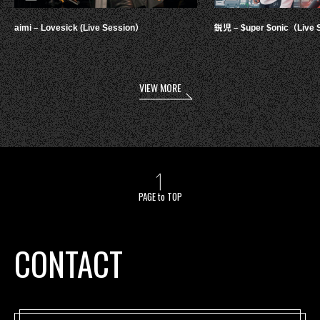
aimi – Lovesick (Live Session）
鋭児 – $uper $onic（Live 
VIEW MORE
PAGE to TOP
CONTACT