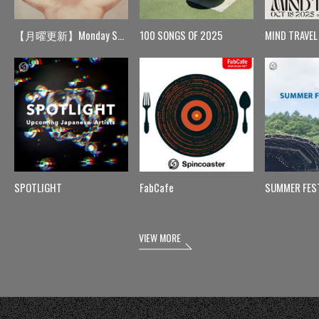
【月曜更新】Monday Spin
100 SONGS OF 2025
MIND TRAVEL
SPOTLIGHT
FabCafe
SUMMER FES
VIEW MORE