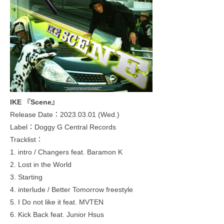
IKE 『Scene』
Release Date：2023.03.01 (Wed.)
Label：Doggy G Central Records
Tracklist：
1. intro / Changers feat. Baramon K
2. Lost in the World
3. Starting
4. interlude / Better Tomorrow freestyle
5. I Do not like it feat. MVTEN
6. Kick Back feat. Junior Hsus