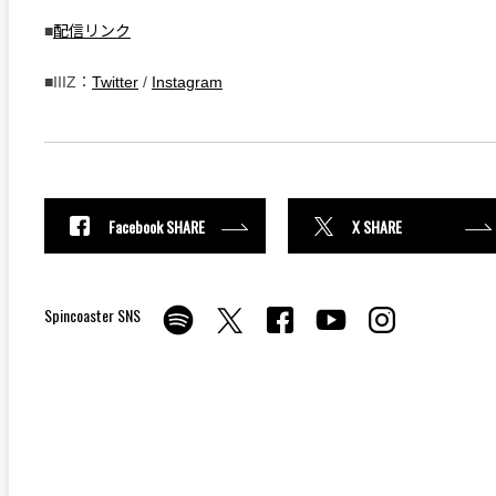
■
配信リンク
■IIIZ：
Twitter
/
Instagram
Facebook SHARE
X SHARE
Spincoaster SNS