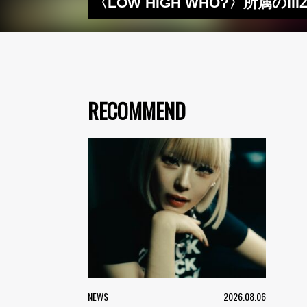
〈LOW HIGH WHO?〉所属のII
RECOMMEND
NEWS
2026.08.06