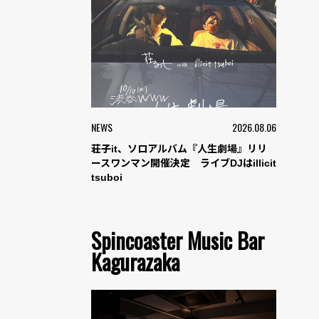
NEWS
2026.08.06
荘子it、ソロアルバム『人生劇場』リリ
ースワンマン開催決定 ライブDJはillicit
tsuboi
Spincoaster Music Bar
Kagurazaka