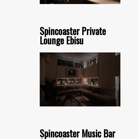
Spincoaster Private
Lounge Ebisu
Spincoaster Music Bar