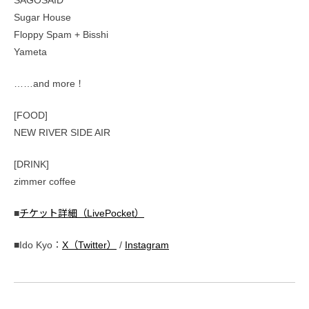
Sugar House
Floppy Spam + Bisshi
Yameta
……and more！
[FOOD]
NEW RIVER SIDE AIR
[DRINK]
zimmer coffee
■
チケット詳細（LivePocket）
■Ido Kyo：
X（Twitter）
/
Instagram