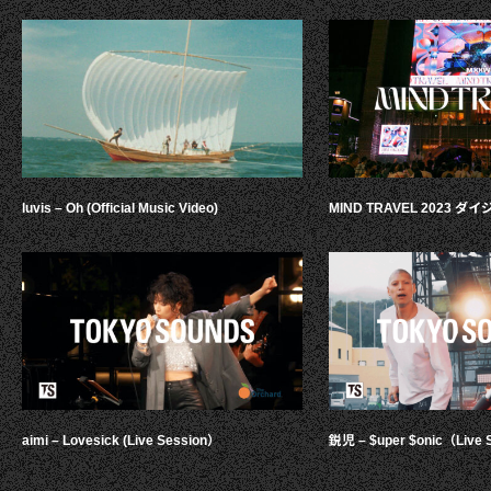
luvis – Oh (Official Music Video)
MIND TRAVEL 2023 
aimi – Lovesick (Live Session）
鋭児 – $uper $onic（Live 