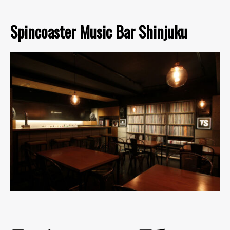
Spincoaster Music Bar Shinjuku