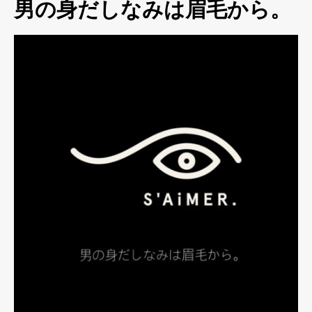
男の身だしなみは眉毛から。