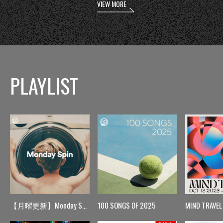
VIEW MORE
PLAYLIST
【月曜更新】Monday Spin
100 SONGS OF 2025
MIND TRAVEL