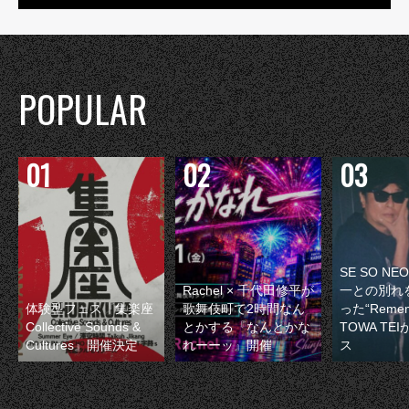
POPULAR
SE SO N
Rachel × 千代田修平が
一との別れ
体験型フェス『集楽座
歌舞伎町で2時間なん
った“Remem
Collective Sounds &
とかする『なんとかな
TOWA TE
Cultures』開催決定
れーーッ』開催
ス