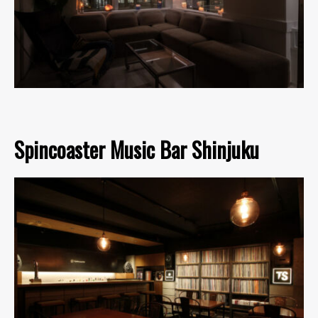
Spincoaster Music Bar Shinjuku