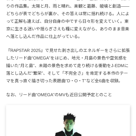
りの作品集。太陽と月、雨と晴れ、楽観と葛藤、破壊と創造——
どちらが表でどちらが裏か、その答えは常に揺れ続ける。人によ
って正解も違えば、自分自身の中ですら日々形を変えていく。東
京に生きる迷いや揺らぎさえも糧に変えながら、ありのまま音楽
へ落とし込んだ作品に仕上がっている。
『RAPSTAR 2025』で見せた剥き出しのエネルギーをさらに拡張
したリード曲“OMEGA”をはじめ、地元・月島の景色や空気感を
描いた“月と島”、未踏の景色を求めて走り続ける衝動をJ-EDMに
落とし込んだ“繁栄”、そして「不完全さ」を肯定する本作のテー
マを真っ直ぐ描き切った表題曲“D・O・T”など全6曲を収録。
なお、リード曲“OMEGA”のMVも近日公開予定とのこと