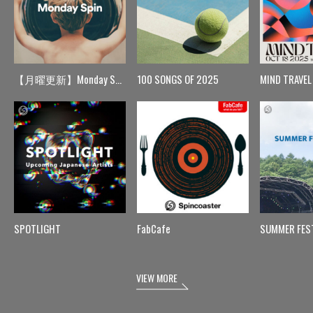
【月曜更新】Monday Spin
100 SONGS OF 2025
MIND TRAVEL
SPOTLIGHT
FabCafe
SUMMER FES
VIEW MORE