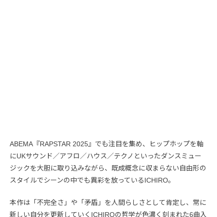
ABEMA『RAPSTAR 2025』でも注目を集め、ヒップホップを軸
にUKサウンド／アフロ／ハウス／テクノといったダンスミュー
ジックを大胆に取り込みながら、既成概念に収まらない自由形の
スタイルでシーンの中でも異彩を放っているICHIRO。
本作は「不完全さ」や「矛盾」を人間らしさとして肯定し、常に
新しい自分を更新していくICHIROの哲学が色濃く刻まれた6曲入