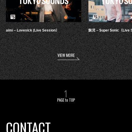
aimi – Lovesick (Live Session）
鋭児 – $uper $onic（Live 
VIEW MORE
PAGE to TOP
CONTACT