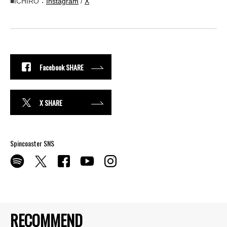
■ICHIRO：
Instagram
/
X
Facebook SHARE
X SHARE
Spincoaster SNS
RECOMMEND