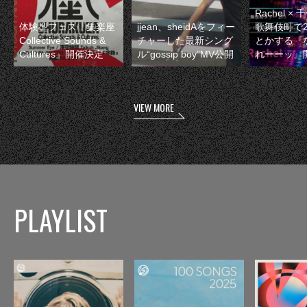
Rachel 
体験型フェス『集楽座
jjean、sheidAをフィー
歌舞伎町で
Collective Sounds &
チャーした最新シング
とかする『
Cultures』開催決定
ル“gossip boy”MV公開
れーーッ』
VIEW MORE
PLAYLIST