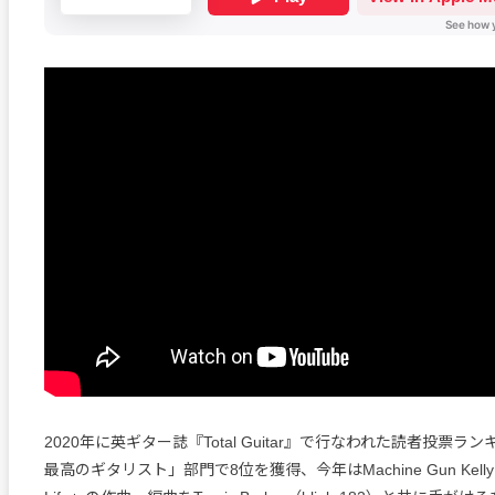
2020年に英ギター誌『Total Guitar』で行なわれた読者投票
最高のギタリスト」部門で8位を獲得、今年はMachine Gun Kelly「