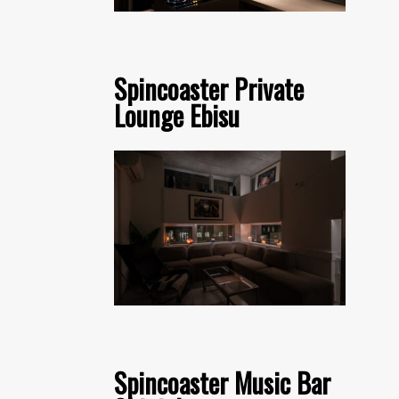
Spincoaster Private
Lounge Ebisu
Spincoaster Music Bar