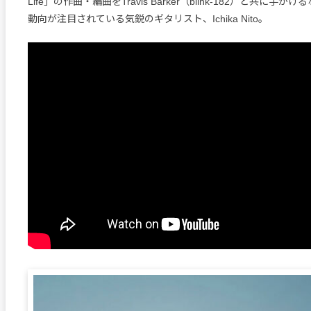
Life」の作曲・編曲をTravis Barker（blink-182）と共に手
動向が注目されている気鋭のギタリスト、Ichika Nito。