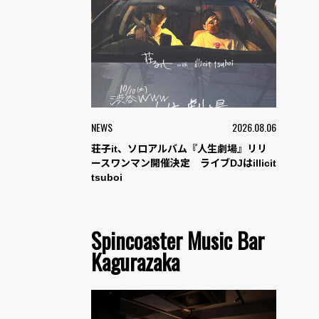
NEWS
2026.08.06
荘子it、ソロアルバム『人生劇場』リリ
ースワンマン開催決定 ライブDJはillicit
tsuboi
Spincoaster Music Bar
Kagurazaka