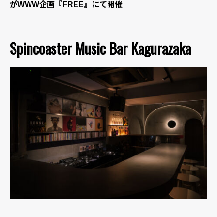
がWWW企画『FREE』にて開催
Spincoaster Music Bar Kagurazaka