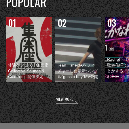
POPULAR
Rachel 
体験型フェス『集楽座
jjean、sheidAをフィー
歌舞伎町で
Collective Sounds &
チャーした最新シング
とかする『
Cultures』開催決定
ル“gossip boy”MV公開
れーーッ』
VIEW MORE