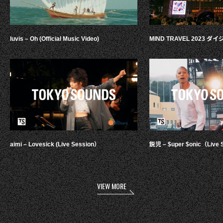
luvis – Oh (Official Music Video)
MIND TRAVEL 2023 
aimi – Lovesick (Live Session）
鋭児 – $uper $onic（Live 
VIEW MORE