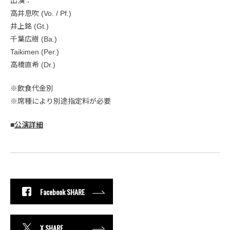
出演：
高井息吹 (Vo. / Pf.)
井上銘 (Gt.)
千葉広樹 (Ba.)
Taikimen (Per.)
高橋直希 (Dr.)
※飲食代金別
※席種により別途指定料が必要
■
公演詳細
Facebook SHARE
X SHARE