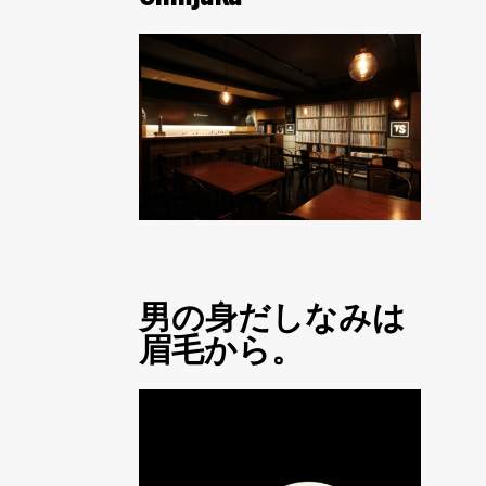
男の身だしなみは
眉毛から。