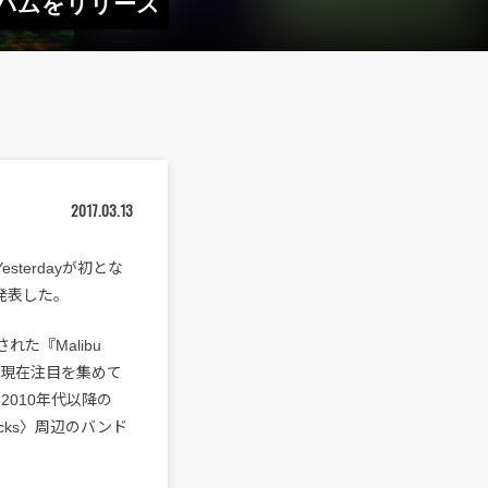
アルバムをリリース
2017.03.13
sterdayが初とな
発表した。
スされた『Malibu
、現在注目を集めて
とした2010年代以降の
 Tracks〉周辺のバンド