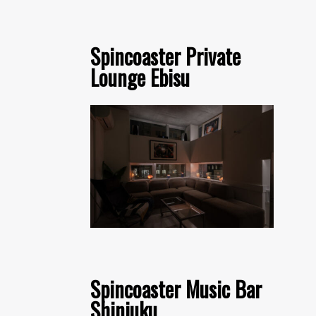
Spincoaster Private
Lounge Ebisu
Spincoaster Music Bar
Shinjuku