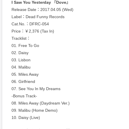
I Saw You Yesterday 『Dove』
Release Date：2017.04.05 (Wed)
Label：Dead Funny Records
Cat.No.：DFRC-054
Price：￥2,376 (Tax In)
Tracklist：
01. Free To Go
02. Daisy
03. Lisbon
04. Malibu
05. Miles Away
06. Girlfriend
07. See You In My Dreams
-Bonus Track-
08. Miles Away (Daydream Ver.)
09. Malibu (Home Demo)
10. Daisy (Live)