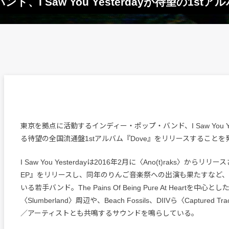
I Saw You Yesterdayが待望の1st
東京を拠点に活動するインディー・ポップ・バンド、I Saw You Ye
る待望の全国流通盤1stアルバム『Dove』をリリースすることを
I Saw You Yesterdayは2016年2月に〈Ano(t)raks〉からリリー
EP』をリリースし、同年のりんご音楽祭への出演も果たすなど
いる若手バンド。The Pains Of Being Pure At Heartを中心
〈Slumberland〉周辺や、Beach Fossils、DIIVら〈Captured
／アーティストとも共鳴するサウンドを鳴らしている。