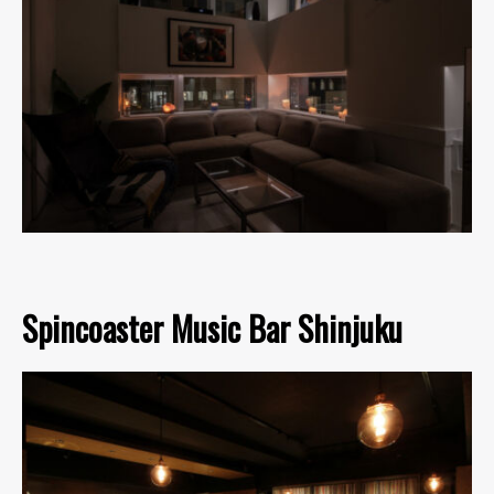
Spincoaster Music Bar Shinjuku