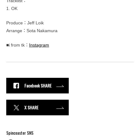
Tracklist：
1. OK
Produce：Jeff Loik
Arrange：Sota Nakamura
■i from tk：
Instagram
Facebook SHARE
X SHARE
Spincoaster SNS