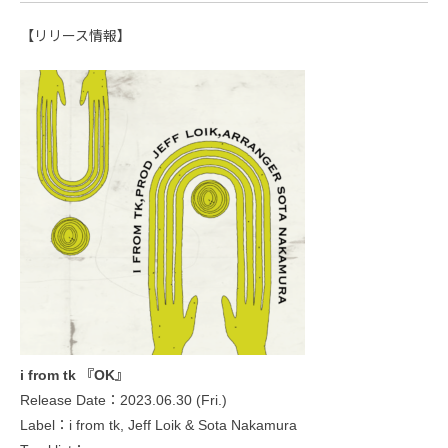
【リリース情報】
i from tk 『OK』
Release Date：2023.06.30 (Fri.)
Label：i from tk, Jeff Loik & Sota Nakamura