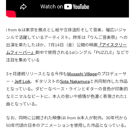
i from tkは東京を拠点とし絵や立体造形そして音楽、幅広いジャ
ンルで活躍しているアーティスト。昨年は『りんご音楽祭』への
出演を果たしたほか、7月14日（金）公開の映画
『アイスクリー
ムフィーバー』
劇中で使用される1stシングル「PUZZLE」などで
注目を集めている
3ヶ月連続リリースとなる今作も
Musashi Village
のプロデューサ
ー・
Jeff Loik
、ギタリストの
Sota Nakamura
と共同制作した作品
となっている。ダビーなベース・ラインとギターの音色が印象的
なミニマルなビートに、本人の思いや感情が色濃く表現された1
曲となっている。
なお、同時に公開された映像はi from tk本人が制作。30年代から
50年代頃の日本のアニメーションを使用した作品となっている。