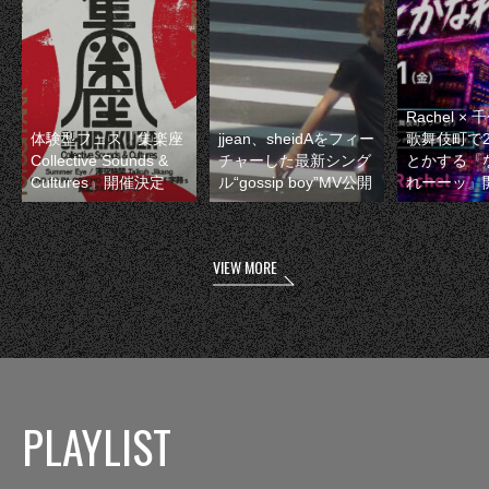
Rachel 
体験型フェス『集楽座
jjean、sheidAをフィー
歌舞伎町で
Collective Sounds &
チャーした最新シング
とかする『
Cultures』開催決定
ル“gossip boy”MV公開
れーーッ』
VIEW MORE
PLAYLIST