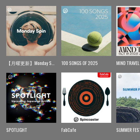
【月曜更新】Monday Spin
100 SONGS OF 2025
MIND TRAVEL
SPOTLIGHT
FabCafe
SUMMER FES