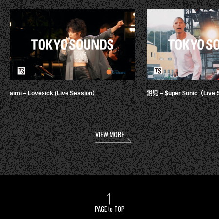
aimi – Lovesick (Live Session）
鋭児 – $uper $onic（Live 
VIEW MORE
PAGE to TOP