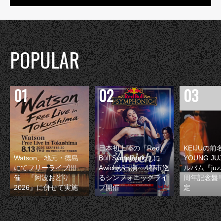
POPULAR
日本初上陸の『Red
KEIJUの
Watson、地元・徳島
Bull Symphonic』に
YOUNG JU
にてフリーライブ開
Awichが出演 4都市巡
ルバム『juzz
催 『阿波おどり
るシンフォニックライ
周年記念盤
2026』に併せて実施
ブ開催
定