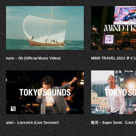
luvis – Oh (Official Music Video)
MIND TRAVEL 2023 
aimi – Lovesick (Live Session）
鋭児 – $uper $onic（Live 