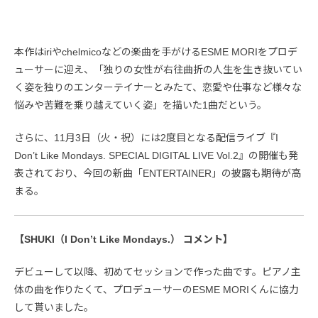
本作はiriやchelmicoなどの楽曲を手がけるESME MORIをプロデ
ューサーに迎え、「独りの女性が右往曲折の人生を生き抜いてい
く姿を独りのエンターテイナーとみたて、恋愛や仕事など様々な
悩みや苦難を乗り越えていく姿」を描いた1曲だという。
さらに、11月3日（火・祝）には2度目となる配信ライブ『I
Don’t Like Mondays. SPECIAL DIGITAL LIVE Vol.2』の開催も発
表されており、今回の新曲「ENTERTAINER」の披露も期待が高
まる。
【SHUKI（I Don’t Like Mondays.） コメント】
デビューして以降、初めてセッションで作った曲です。ピアノ主
体の曲を作りたくて、プロデューサーのESME MORIくんに協力
して貰いました。