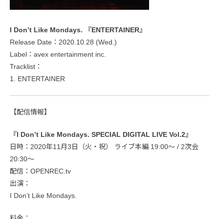
I Don’t Like Mondays. 『ENTERTAINER』
Release Date：2020.10.28 (Wed.)
Label：avex entertainment inc.
Tracklist：
1. ENTERTAINER
【配信情報】
『I Don’t Like Mondays. SPECIAL DIGITAL LIVE Vol.2』
日時：2020年11月3日（火・祝） ライブ本編 19:00〜 / 2次会
20:30〜
配信：OPENREC.tv
出演：
I Don’t Like Mondays.
料金：