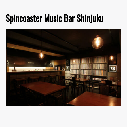
Spincoaster Music Bar Shinjuku