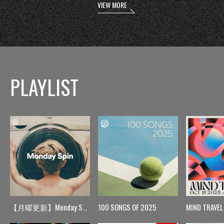
VIEW MORE
PLAYLIST
【月曜更新】Monday Spin
100 SONGS OF 2025
MIND TRAVEL