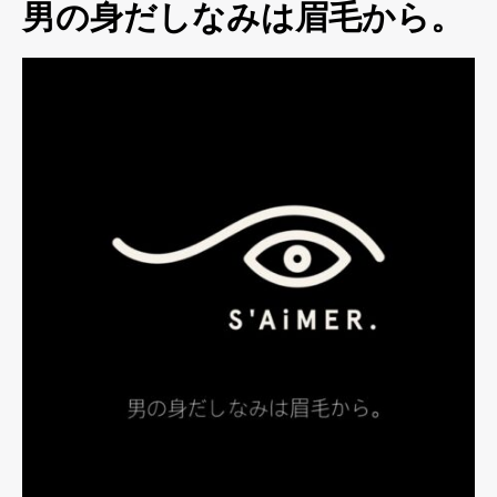
男の身だしなみは眉毛から。