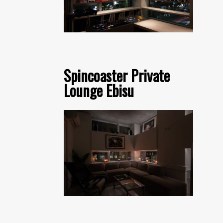
Spincoaster Private
Lounge Ebisu