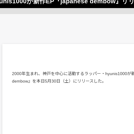
s1000が新作EP『japanese dembow』リ
2000年生まれ、神戸を中心に活動するラッパー・hyunis1000が新作
dembow』を本日5月30日（土）にリリースした。