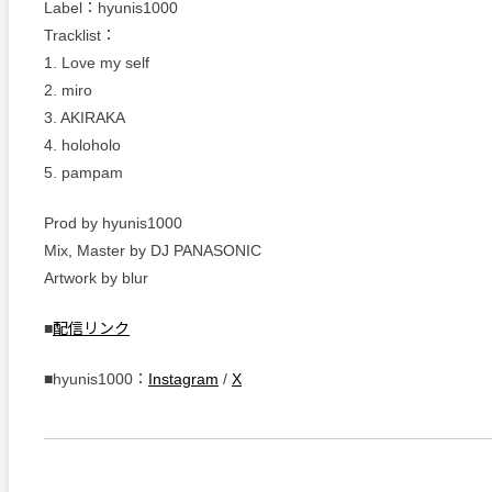
Label：hyunis1000
Tracklist：
1. Love my self
2. miro
3. AKIRAKA
4. holoholo
5. pampam
Prod by hyunis1000
Mix, Master by DJ PANASONIC
Artwork by blur
■
配信リンク
■hyunis1000：
Instagram
/
X