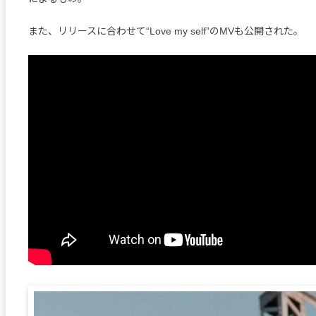
また、リリースに合わせて“Love my self”のMVも公開された。