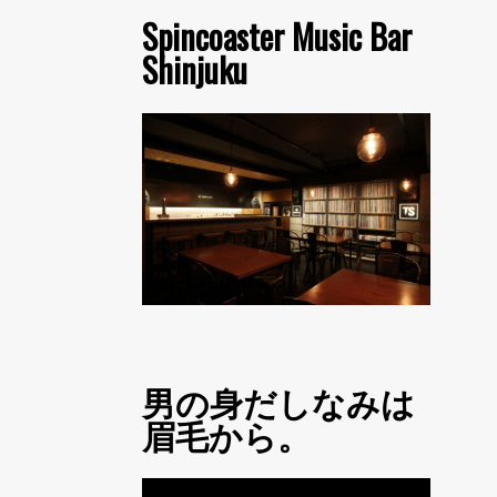
Spincoaster Music Bar
Shinjuku
男の身だしなみは
眉毛から。