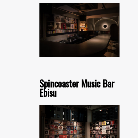
Spincoaster Music Bar
Ebisu