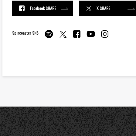
Facebook SHARE
X SHARE
Spincoaster SNS