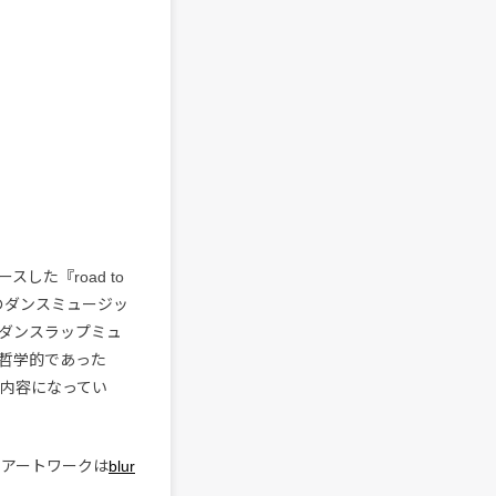
スした『road to
祥のダンスミュージッ
覚ダンスラップミュ
哲学的であった
る内容になってい
、アートワークは
blur