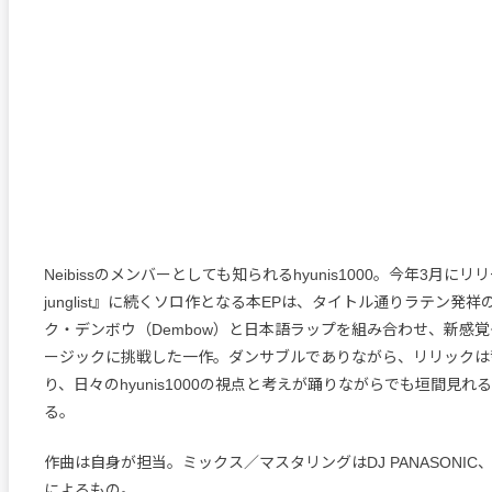
Neibissのメンバーとしても知られるhyunis1000。今年3月にリリー
junglist』に続くソロ作となる本EPは、タイトル通りラテン発
ク・デンボウ（Dembow）と日本語ラップを組み合わせ、新感
ージックに挑戦した一作。ダンサブルでありながら、リリックは
り、日々のhyunis1000の視点と考えが踊りながらでも垣間見れ
る。
作曲は自身が担当。ミックス／マスタリングはDJ PANASONIC
によるもの。