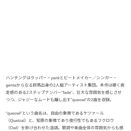
ハンチングはラッパー・yankとビートメイカー／シンガー・
gentaからなる群馬出身の2人組アーティスト集団。本作は硬く疾
走感のある2ステップナンバー“fade”、壮大な雰囲気を感じさせ
つつ、ジャジーなムードも醸し出す“queowl”の2曲を収録。
“queowl”という曲名は、自由の象徴であるケツァール
（Quetzal）と、知恵の象徴であり夜行性でもあるフクロウ
（Owl）を掛け合わせた造語。歌詞や楽曲全体の雰囲気からも感