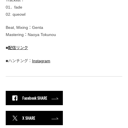
01．fade
02. queowl
Beat, Mixing：Genta
Mastering：Naoya Tokunou
■
配信リンク
■ハンチング：
Instagram
Facebook SHARE
X SHARE