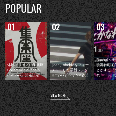
POPULAR
Rachel 
体験型フェス『集楽座
jjean、sheidAをフィー
歌舞伎町で
Collective Sounds &
チャーした最新シング
とかする『
Cultures』開催決定
ル“gossip boy”MV公開
れーーッ』
VIEW MORE