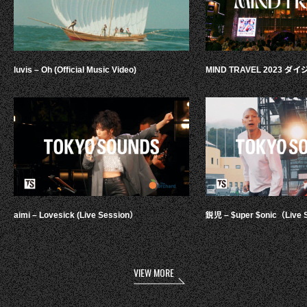
luvis – Oh (Official Music Video)
MIND TRAVEL 2023 
aimi – Lovesick (Live Session）
鋭児 – $uper $onic（Live 
VIEW MORE