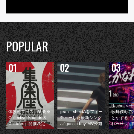
POPULAR
Rachel 
体験型フェス『集楽座
jjean、sheidAをフィー
歌舞伎町で
Collective Sounds &
チャーした最新シング
とかする『
Cultures』開催決定
ル“gossip boy”MV公開
れーーッ』