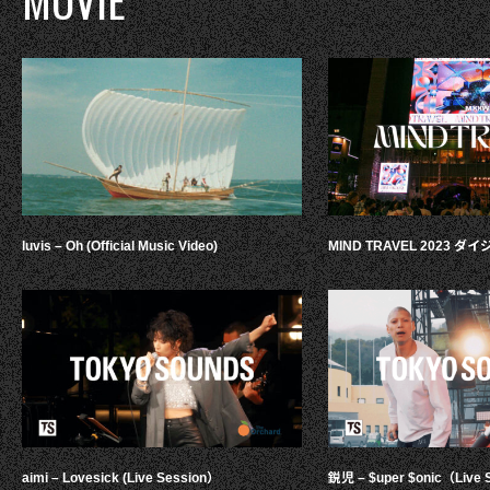
luvis – Oh (Official Music Video)
MIND TRAVEL 2023 
aimi – Lovesick (Live Session）
鋭児 – $uper $onic（Live 