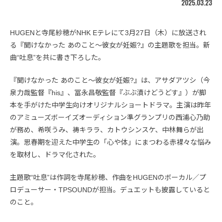
2025.03.23
HUGENと寺尾紗穂がNHK Eテレにて3月27日（木）に放送され
る『聞けなかった あのこと〜彼女が妊娠?』の主題歌を担当。新
曲“吐息”を共に書き下ろした。
『聞けなかった あのこと〜彼女が妊娠?』は、アサダアツシ（今
泉力哉監督『his』、冨永昌敬監督『ぶぶ漬けどうどす』）が脚
本を手がけた中学生向けオリジナルショートドラマ。主演は昨年
のアミューズボーイズオーディション準グランプリの西浦心乃助
が務め、希咲うみ、祷キララ、カトウシンスケ、中林舞らが出
演。思春期を迎えた中学生の「心や体」にまつわる赤裸々な悩み
を取材し、ドラマ化された。
主題歌“吐息”は作詞を寺尾紗穂、作曲をHUGENのボーカル／プ
ロデューサー・TPSOUNDが担当。デュエットも披露していると
のこと。