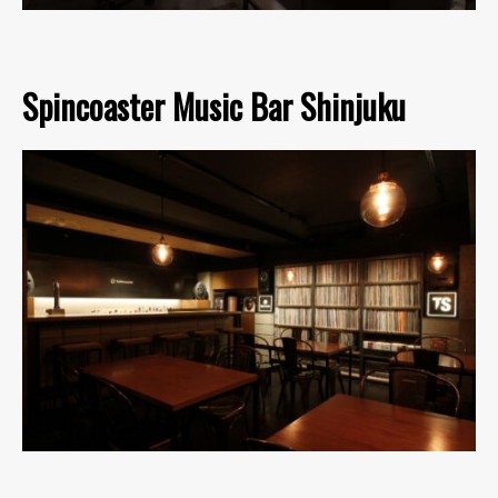
Spincoaster Music Bar Shinjuku