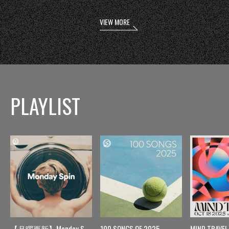
VIEW MORE
PLAYLIST
【月曜更新】Monday Spin
100 SONGS OF 2025
MIND TRAVEL