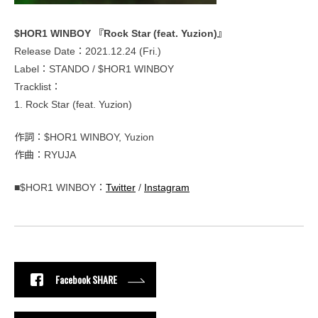
$HOR1 WINBOY 『Rock Star (feat. Yuzion)』
Release Date：2021.12.24 (Fri.)
Label：STANDO / $HOR1 WINBOY
Tracklist：
1. Rock Star (feat. Yuzion)
作詞：$HOR1 WINBOY, Yuzion
作曲：RYUJA
■$HOR1 WINBOY：
Twitter
/
Instagram
Facebook SHARE