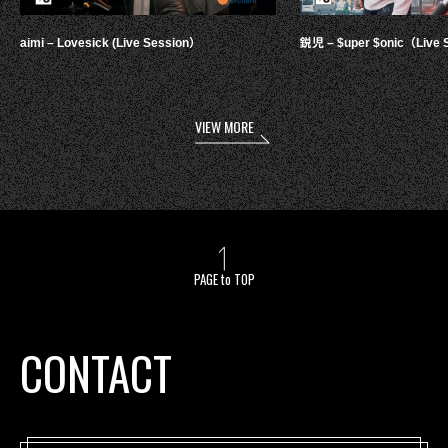
aimi – Lovesick (Live Session）
鋭児 – $uper $onic（Live 
VIEW MORE
PAGE to TOP
CONTACT