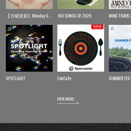
【月曜更新】Monday Spin
100 SONGS OF 2025
MIND TRAVEL
SPOTLIGHT
FabCafe
SUMMER FES
VIEW MORE