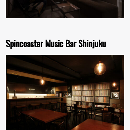
Spincoaster Music Bar Shinjuku