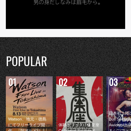
POPULAR
日本初上陸の
Watson、地元・徳島
Bull Symp
にてフリーライブ開
体験型フェス『集楽座
Awichが
催 『阿波おどり
Collective Sounds &
るシンフォ