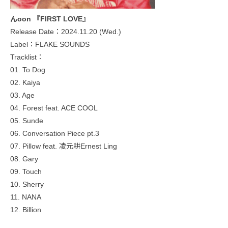
んoon 『FIRST LOVE』
Release Date：2024.11.20 (Wed.)
Label：FLAKE SOUNDS
Tracklist：
01. To Dog
02. Kaiya
03. Age
04. Forest feat. ACE COOL
05. Sunde
06. Conversation Piece pt.3
07. Pillow feat. 凌元耕Ernest Ling
08. Gary
09. Touch
10. Sherry
11. NANA
12. Billion