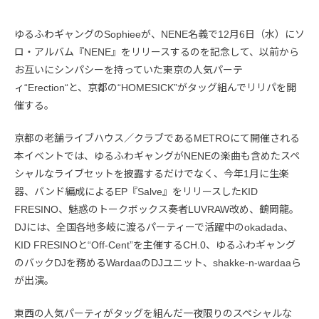
ゆるふわギャングのSophieeが、NENE名義で12月6日（水）にソ
ロ・アルバム『NENE』をリリースするのを記念して、以前から
お互いにシンパシーを持っていた東京の人気パーテ
ィ“Erection“と、京都の“HOMESICK”がタッグ組んでリリパを開
催する。
京都の老舗ライブハウス／クラブであるMETROにて開催される
本イベントでは、ゆるふわギャングがNENEの楽曲も含めたスペ
シャルなライブセットを披露するだけでなく、今年1月に生楽
器、バンド編成によるEP『Salve』をリリースしたKID
FRESINO、魅惑のトークボックス奏者LUVRAW改め、鶴岡龍。
DJには、全国各地多岐に渡るパーティーで活躍中のokadada、
KID FRESINOと“Off-Cent”を主催するCH.0、ゆるふわギャング
のバックDJを務めるWardaaのDJユニット、shakke-n-wardaaら
が出演。
東西の人気パーティがタッグを組んだ一夜限りのスペシャルな