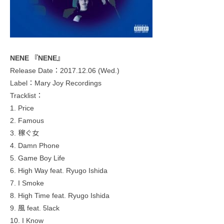
NENE 『NENE』
Release Date：2017.12.06 (Wed.)
Label：Mary Joy Recordings
Tracklist：
1. Price
2. Famous
3. 稼ぐ女
4. Damn Phone
5. Game Boy Life
6. High Way feat. Ryugo Ishida
7. I Smoke
8. High Time feat. Ryugo Ishida
9. 風 feat. 5lack
10. I Know