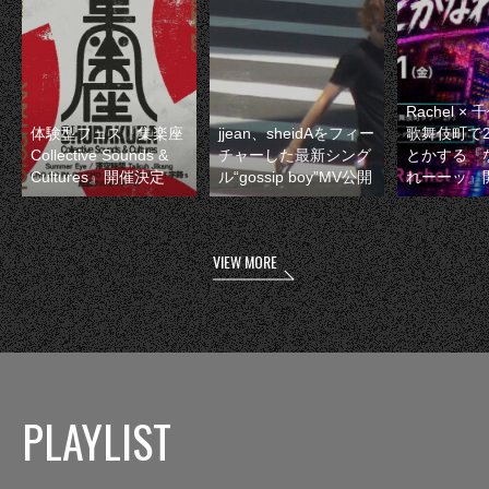
Rachel 
体験型フェス『集楽座
jjean、sheidAをフィー
歌舞伎町で
Collective Sounds &
チャーした最新シング
とかする『
Cultures』開催決定
ル“gossip boy”MV公開
れーーッ』
VIEW MORE
PLAYLIST