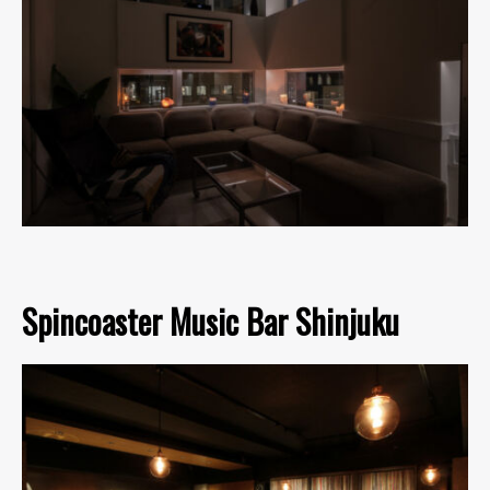
Spincoaster Music Bar Shinjuku