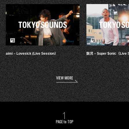
aimi – Lovesick (Live Session）
鋭児 – $uper $onic（Live 
VIEW MORE
PAGE to TOP