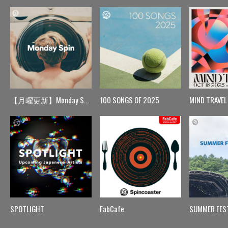
【月曜更新】Monday Spin
100 SONGS OF 2025
MIND TRAVEL
SPOTLIGHT
FabCafe
SUMMER FES