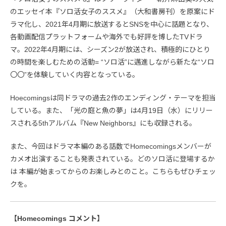
のエッセイ本『ソロ活女子のススメ』（大和書房刊）を原案にド
ラマ化し、2021年4月期に放送するとSNSを中心に話題となり、
各動画配信プラットフォームや海外でも好評を博したTVドラ
マ。2022年4月期には、シーズン2が放送され、積極的にひとり
の時間を楽しむための活動= “ソロ活”に邁進しながら新たな“ソロ
〇〇”を体験していく内容となっている。
Hoecomingsは同ドラマの過去2作のエンディング・テーマを担当
している。また、「光の庭と魚の夢」は4月19日（水）にリリー
スされる5thアルバム『New Neighbors』にも収録される。
また、今回はドラマ本編のある話数でHomecomingsメンバーが
カメオ出演することも発表されている。どのソロ活に登場するか
は 本編が始まってからのお楽しみとのこと。こちらもぜひチェッ
クを。
【Homecomings コメント】