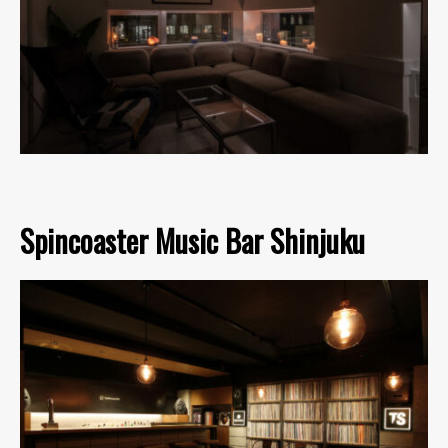
Spincoaster Music Bar Shinjuku