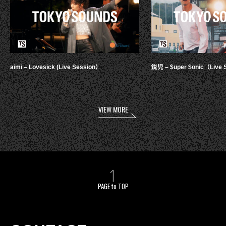
aimi – Lovesick (Live Session）
鋭児 – $uper $onic（Live 
VIEW MORE
PAGE to TOP