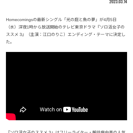
2023.03.14
Homecomingsの最新シングル「光の庭と魚の夢」が4月5日
（水）深夜1時から放送開始のテレビ東京ドラマ『ソロ活女子の
ススメ 3』（主演：江口のりこ）エンディング・テーマに決定し
た。
『ソロ活女子のススメ 3』はフリーライター・朝井麻由美の人気