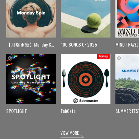
【月曜更新】Monday Spin
100 SONGS OF 2025
MIND TRAVEL
SPOTLIGHT
FabCafe
SUMMER FES
VIEW MORE