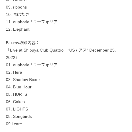
09. ribbons
10. まばたき
11. euphoria / ユーフォリア
12. Elephant
Blu-ray収録内容：
『Live at Shibuya Club Quattro “US / アス“ December 25,
2022』
01. euphoria / ユーフォリア
02. Here
03. Shadow Boxer
04. Blue Hour
05. HURTS
06. Cakes
07. LIGHTS
08. Songbirds
09.i care