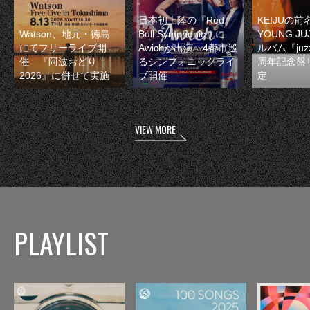
日本初上陸の『Red
KEIJUの
Watson、地元・徳島
Bull Symphonic』に
YOUNG JU
にてフリーライブ開
Awichが出演 4都市巡
ルバム『juzz
催 『阿波おどり
るシンフォニックライ
周年記念盤
2026』に併せて実施
ブ開催
定
VIEW MORE
PLAYLIST