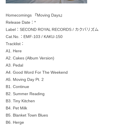
Homecomings 『Moving Days』
Release Date：*
Label：SECOND ROYAL RECORDS / カクバリズム
Cat.No.：EMF-103 / KAKU-150
Tracklist：
A1. Here
A2. Cakes (Album Version)
A3. Pedal
A4. Good Word For The Weekend
A5. Moving Day Pt. 2
B1. Continue
B2. Summer Reading
B3. Tiny Kitchen
B4. Pet Milk
B5. Blanket Town Blues
B6. Herge