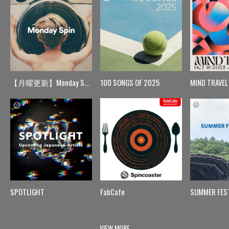
【月曜更新】Monday Spin
100 SONGS OF 2025
MIND TRAVEL
SPOTLIGHT
FabCafe
SUMMER FES
VIEW MORE