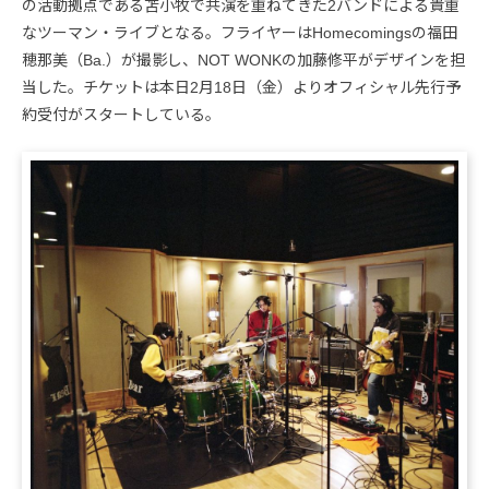
の活動拠点である苫小牧で共演を重ねてきた2バンドによる貴重
なツーマン・ライブとなる。フライヤーはHomecomingsの福田
穂那美（Ba.）が撮影し、NOT WONKの加藤修平がデザインを担
当した。チケットは本日2月18日（金）よりオフィシャル先行予
約受付がスタートしている。