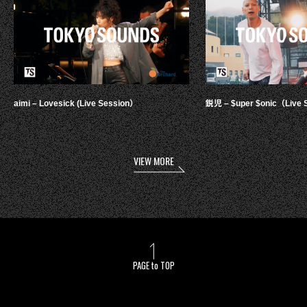
aimi – Lovesick (Live Session）
鋭児 – $uper $onic（Live 
VIEW MORE
PAGE to TOP