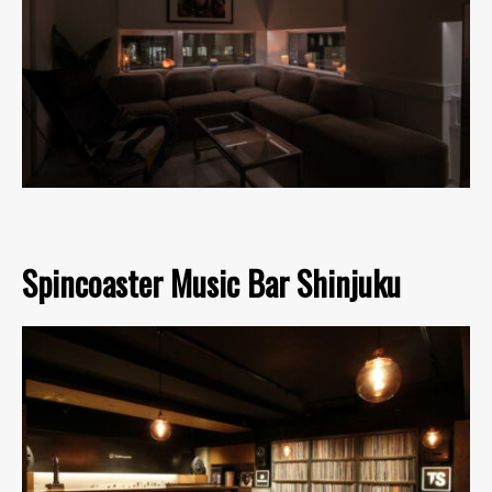
Spincoaster Music Bar Shinjuku