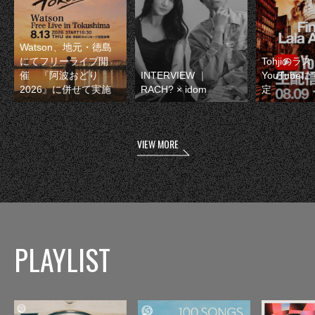
Watson、地元・徳島
にてフリーライブ開
Tohjiのラ
催 『阿波おどり
INTERVIEW ｜
YouTube
2026』に併せて実施
RACH? × idom
定
VIEW MORE
PLAYLIST