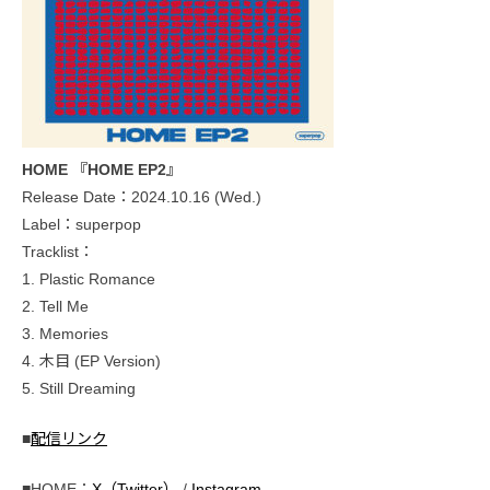
HOME 『HOME EP2』
Release Date：2024.10.16 (Wed.)
Label：superpop
Tracklist：
1. Plastic Romance
2. Tell Me
3. Memories
4. 木目 (EP Version)
5. Still Dreaming
■
配信リンク
■HOME：
X（Twitter）
/
Instagram