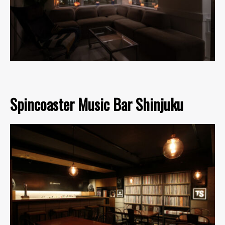
Spincoaster Music Bar Shinjuku