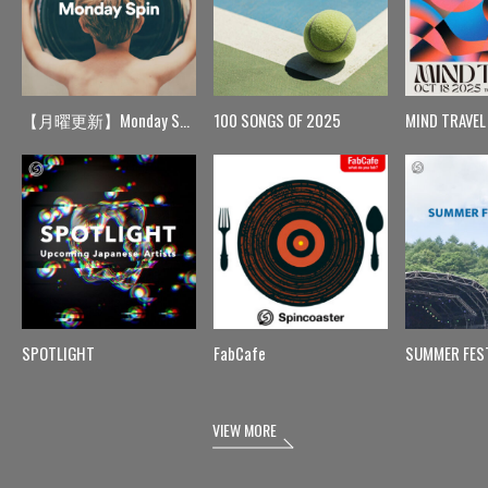
【月曜更新】Monday Spin
100 SONGS OF 2025
MIND TRAVEL
SPOTLIGHT
FabCafe
SUMMER FES
VIEW MORE