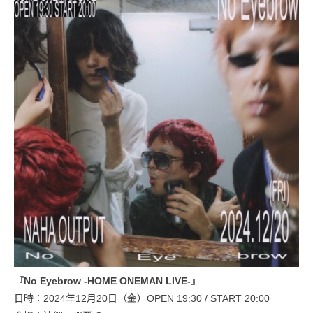
『No Eyebrow -HOME ONEMAN LIVE-』
日時：2024年12月20日（金）OPEN 19:30 / START 20:00