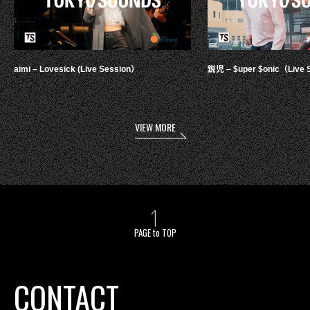
aimi – Lovesick (Live Session）
鋭児 – $uper $onic（Live 
VIEW MORE
PAGE to TOP
CONTACT