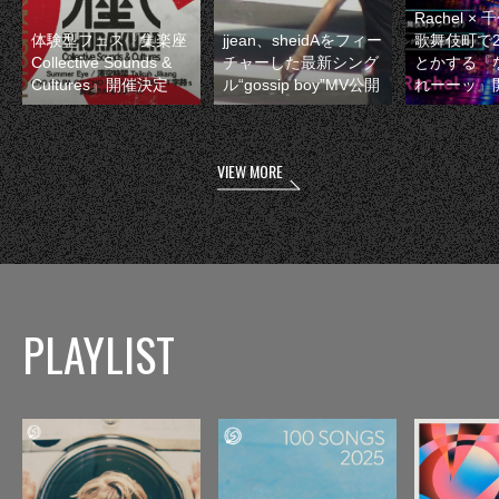
Rachel 
体験型フェス『集楽座
jjean、sheidAをフィー
歌舞伎町で
Collective Sounds &
チャーした最新シング
とかする『
Cultures』開催決定
ル“gossip boy”MV公開
れーーッ』
VIEW MORE
PLAYLIST