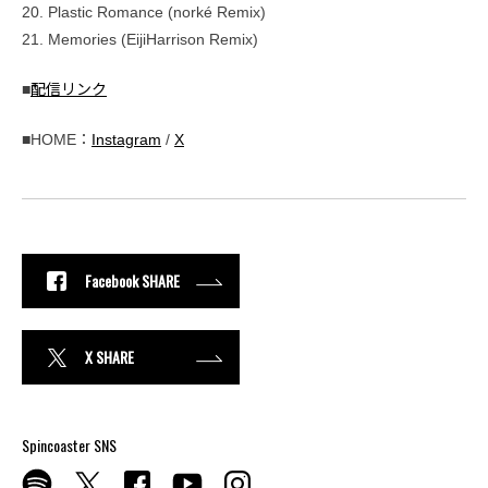
20. Plastic Romance (norké Remix)
21. Memories (EijiHarrison Remix)
■
配信リンク
■HOME：
Instagram
/
X
Facebook SHARE
X SHARE
Spincoaster SNS