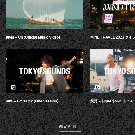
luvis – Oh (Official Music Video)
MIND TRAVEL 2023 
aimi – Lovesick (Live Session）
鋭児 – $uper $onic（Live 
VIEW MORE