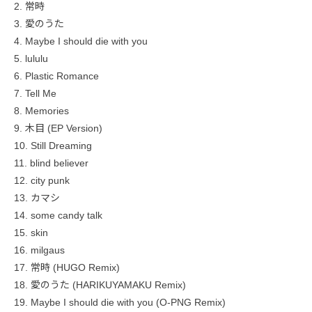
2. 常時
3. 愛のうた
4. Maybe I should die with you
5. lululu
6. Plastic Romance
7. Tell Me
8. Memories
9. 木目 (EP Version)
10. Still Dreaming
11. blind believer
12. city punk
13. カマシ
14. some candy talk
15. skin
16. milgaus
17. 常時 (HUGO Remix)
18. 愛のうた (HARIKUYAMAKU Remix)
19. Maybe I should die with you (O-PNG Remix)