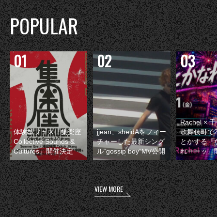
POPULAR
Rachel 
体験型フェス『集楽座
jjean、sheidAをフィー
歌舞伎町で
Collective Sounds &
チャーした最新シング
とかする『
Cultures』開催決定
ル“gossip boy”MV公開
れーーッ』
VIEW MORE